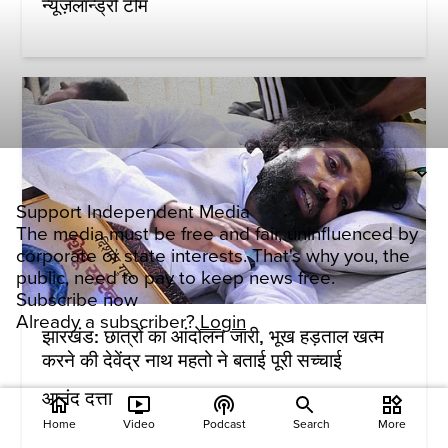
न्यूज़लॉन्ड्री टीम
Support Independent Media
The media must be free and fair, uninfluenced by
corporate or state interests. That's why you, the
public, need to pay to keep news free.
Subscribe now
Already a subscriber?
Login
झारखंड: छात्रों का आंदोलन जारी, भूख हड़ताल खत्म
करने की देवेंद्र नाथ महतो ने बताई पूरी सच्चाई
आनंद दत्ता
home
ondemand_video
podcasts
widgets
Home
Video
Podcast
Search
More