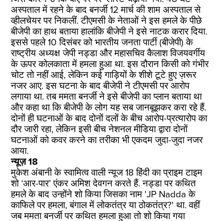
अस्पताल में रहने के बाद बनर्जी 12 मार्च की शाम अस्पताल से
व्हीलचेयर पर निकलीं. टीएमसी के नेताओं ने इस हमले के पीछे
बीजेपी का हाथ बताया हालांकि बीजेपी ने इसे नाटक करार दिया.
इससे पहले 10 दिसंबर को भारतीय जनता पार्टी (बीजेपी) के
राष्ट्रीय अध्यक्ष जेपी नड्डा और महासचिव कैलाश विजयवर्गीय
के ऊपर कोलकाता में हमला हुआ था. इस दौरान किसी को गंभीर
चोट तो नहीं आई, लेकिन कई गाड़ियों के शीशे टूटे हुए ज़रूर
नजर आए. इस घटना के बाद बीजेपी ने टीएमसी पर आरोप
लगाया था. तब ममता बनर्जी ने इसे बीजेपी का प्लान बताया था
और कहा था कि बीजेपी के लोग यह सब जानबूझकर करा रहे हैं.
दोनों ही घटनाओं के बाद दोनों दलों के बीच आरोप-प्रत्यारोप का
दौर जारी रहा, लेकिन इसी बीच नेशनल मीडिया द्वारा दोनों
घटनाओं को कवर करने का तरीका भी एकदम जुदा-जुदा नजर
आया.
न्यूज़ 18
मुकेश अंबानी के स्वामित्व वाली न्यूज 18 हिंदी का प्राइम टाइम
शो ‘आर-पार’ एंकर अमिश देवगन करते हैं. नड्डा पर कथित
हमले के बाद उन्होंने शो किया जिसका नाम 'JP Nadda के
काफिले पर हमला, बंगाल में लोकतंत्र या ठोकतंत्र?' था. वहीं
जब ममता बनर्जी पर कथित हमला हुआ तो शो किया गया