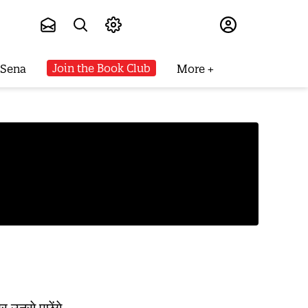
Subscribe
Join the Book Club
 Sena
More