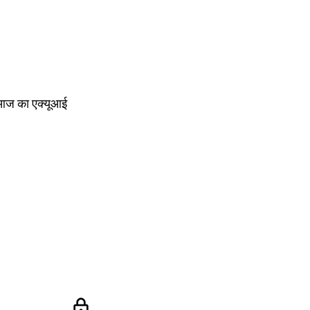
े आज का एक्यूआई
lock