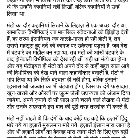
कहानियां सीने में किसी नश्तर की तरह उतर जाती थीं. वे कहते
थे कि उन्होंने कहानियां नहीं लिखीं, बल्कि कहानियों ने उन्हें
लिखा था.
मंटो का दौर कहानियां लिखने के लिहाज़ से एक अच्छा दौर था.
सामाजिक विभीषिकाएं जब मानसिक संवेदनाओं को झिंझोड़ देती
हैं, हर तरफ इंसानियत जब कत्लो-गारत हो रही होती है, तब
उससे महसूस हुए दर्द को कागज़ पर उकेरना पड़ता है. जब देश
में बंटवारे का माहौल बन रहा था, तब मंटो की आंखें बंटवारे के
बाद होनेवाली विभीषिका को देख रही थीं. यही था मंटो का होना
और यह मंटोइयत ही मंटो को अपने दौर से कहीं बहुत साल आगे
की विभीषिका को देख पाने वाला कहानीकार बनाती है. मंटो ने
भांप लिया था कि सिर्फ़ बंटवारा ही नहीं होगा, बल्कि इंसानी
एहसास-ओ-जज़्बात का भी बंटवारा होगा, जिस पर दंगे-फसादात,
खून-खराबे और औरतों पर ज़ुल्म जैसी जघन्यता को अंजाम दिया
जायेगा. अपने ज़माने से सौ साल आगे चलने वाले लेखक थे मंटो
और उनके अफ़साने इस बात की पूरी तरह तस्दीक भी करते हैं.
मंटो नहीं चाहते थे कि दंगों के बाद कोई यह कहे कि हज़ारों हिंदू
मारे गये या हज़ारों मुसलमान मारे गये. हज़ारों इंसान मारा जाना है
और भी हज़ारों लोगों का बेवजह मारा जाना मंटो के लिए एक बड़ी