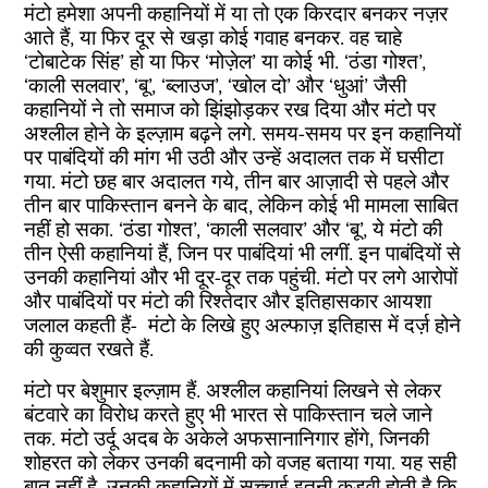
मंटो हमेशा अपनी कहानियों में या तो एक किरदार बनकर नज़र
आते हैं, या फिर दूर से खड़ा कोई गवाह बनकर. वह चाहे
‘टोबाटेक सिंह’ हो या फिर ‘मोज़ेल’ या कोई भी. ‘ठंडा गोश्त’,
‘काली सलवार’, ‘बू’, ‘ब्लाउज’, ‘खोल दो’ और ‘धुआं’ जैसी
कहानियों ने तो समाज को झिंझोड़कर रख दिया और मंटो पर
अश्लील होने के इल्ज़ाम बढ़ने लगे. समय-समय पर इन कहानियों
पर पाबंदियों की मांग भी उठी और उन्हें अदालत तक में घसीटा
गया. मंटो छह बार अदालत गये, तीन बार आज़ादी से पहले और
तीन बार पाकिस्तान बनने के बाद, लेकिन कोई भी मामला साबित
नहीं हो सका. ‘ठंडा गोश्त’, ‘काली सलवार’ और ‘बू’, ये मंटो की
तीन ऐसी कहानियां हैं, जिन पर पाबंदियां भी लगीं. इन पाबंदियों से
उनकी कहानियां और भी दूर-दूर तक पहुंची. मंटो पर लगे आरोपों
और पाबंदियों पर मंटो की रिश्तेदार और इतिहासकार आयशा
जलाल कहती हैं- मंटो के लिखे हुए अल्फाज़ इतिहास में दर्ज़ होने
की कुव्वत रखते हैं.
मंटो पर बेशुमार इल्ज़ाम हैं. अश्लील कहानियां लिखने से लेकर
बंटवारे का विरोध करते हुए भी भारत से पाकिस्तान चले जाने
तक. मंटो उर्दू अदब के अकेले अफसानानिगार होंगे, जिनकी
शोहरत को लेकर उनकी बदनामी को वजह बताया गया. यह सही
बात नहीं है. उनकी कहानियों में सच्चाई इतनी कड़वी होती है कि