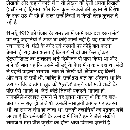
लेखकों और कहानीकारों में न तो लेखन की ऐसी क्षमता दिखती
है और न ही हिम्मत. और जिन कुछ लेखकों की ज़ुबान से विरोध
के स्वर उठ भी रहे हैं, सत्ता उन्हें किसी न किसी तरह कुचल दे
रही है.
11 मई, 1912 को पंजाब के समराला में जन्मे सआदत हसन मंटो
का उर्दू कहानियों में आज भी कोई शानी नहीं है. वह एक जीवट
रचनाकार थे. मंटो के बगैर उर्दू कहानी पर कोई बात करना
बेमानी है. यह बात अलग है कि मंटो ने दो बार फेल होकर
इंटरमीडिएट का इम्तहान थर्ड डिवीजन से पास किया था और
मजे की बात यह कि उसमें भी उर्दू के पेपर में नाकाम रहा था. मंटो
ने पहली कहानी ‘तमाशा’ नाम से लिखी थी, लेकिन वह किसी
और नाम से छपी थी. ज़ाहिर है, उन्हें इस बात का अंदाज़ा था कि
उस पर विवाद होगा. ख़ुद को ‘फ्रॉड’ कहने वाले मंटो शब्दों के
पीछे ऐसे भागते थे, जैसे कोई तितली पकड़ने भागता हो.
नाकाबिले-बरदाश्त ज़माने से वह इतना नाराज़ थे कि वह बात-
बात पर नाराज़ हो जाते थे. उनकी नाराज़गी कागज पर उतरती
थी, तो समाज नंगा हो जाता था. उनकी कहानियों को पढ़कर यही
लगता है कि धर्म-जाति के उन्माद में लिपटे हमारे जैसे संकीर्ण
समाज में मंटो जैसे फ्रॉड का होना आज कितना ज़रूरी है.