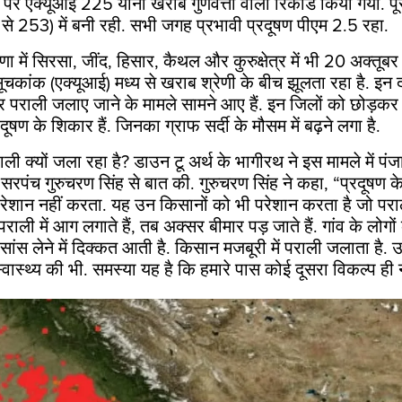
र पर एक्यूआई
225
यानी खराब गुणवत्ता वाला रिकॉर्ड किया गया. पूर
से
253) में
बनी रही. सभी जगह प्रभावी प्रदूषण पीएम
2.5
रहा.
ा में सिरसा
,
जींद
,
हिसार
,
कैथल और कुरुक्षेत्र में भी
20
अक्तूबर
सूचकांक (एक्यूआई) मध्य से खराब श्रेणी के बीच झूलता रहा है. इन दो
 पराली जलाए जाने के मामले सामने आए हैं. इन जिलों को छोड़क
रदूषण के शिकार हैं. जिनका ग्राफ सर्दी के मौसम में बढ़ने लगा है.
ी क्यों जला रहा है
?
डाउन टू अर्थ के भागीरथ ने इस मामले में पंज
ें सरपंच गुरुचरण सिंह से बात की. गुरुचरण सिंह ने कहा,
“
प्रदूषण क
 परेशान नहीं करता. यह उन किसानों को भी परेशान करता है जो परा
 पराली में आग लगाते हैं
,
तब अक्सर बीमार पड़ जाते हैं. गांव के लोगों 
ंस लेने में दिक्कत आती है. किसान मजबूरी में पराली जलाता है. उ
वास्थ्य की भी. समस्या यह है कि हमारे पास कोई दूसरा विकल्प ही नह