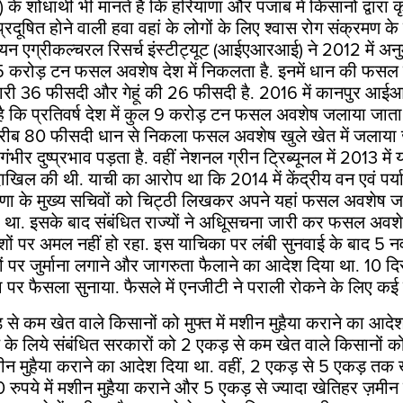
शोधार्थी भी मानते हैं कि हरियाणा और पंजाब में किसानों द्वारा
े प्रदूषित होने वाली हवा वहां के लोगों के लिए श्वास रोग संक्रमण
ंडियन एग्रीकल्चरल रिसर्च इंस्टीट्यूट (आईएआरआई) ने
2012
में अन
5
करोड़ टन फसल अवशेष देश में निकलता है. इनमें धान की फसल 
ारी
36
फीसदी और गेहूं की
26
फीसदी है.
2016 में
कानपुर आईआईट
ै कि प्रतिवर्ष देश में कुल
9
करोड़ टन फसल अवशेष जलाया जाता 
करीब
80
फीसदी धान से निकला फसल अवशेष खुले खेत में जलाया 
ंभीर दुष्प्रभाव पड़ता है. वहीं नेशनल ग्रीन ट्रिब्यूनल में
2013
में 
ा दाखिल की थी. याची का आरोप था कि
2014
में केंद्रीय वन एवं पर
णा के मुख्य सचिवों को चिट्ठी लिखकर अपने यहां फसल अवशेष ज
 था. इसके बाद संबंधित राज्यों ने अधिूसचना जारी कर फसल अवश
ों पर अमल नहीं हो रहा. इस याचिका पर लंबी सुनवाई के बाद
5
नव
ं पर जुर्माना लगाने और जागरुता फैलाने का आदेश दिया था.
10
दि
 पर फैसला सुनाया. फैसले में एनजीटी ने पराली रोकने के लिए कई
से कम खेत वाले किसानों को मुफ्त में मशीन मुहैया कराने का आद
ण के लिये संबंधित सरकारों को
2
एकड़ से कम खेत वाले किसानों क
मशीन मुहैया कराने का आदेश दिया था. वहीं
, 2
एकड़ से
5
एकड़ तक ख
0
रुपये में मशीन मुहैया कराने और
5
एकड़ से ज्यादा खेतिहर ज़मीन