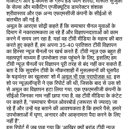
मार्केटिग और ई-कामर्स के ग्रुप हेड पवन शारदा, मारूति सुजुकी
के सेल्स और मार्केटिग एग्जीक्यूटिव डायरेक्टर शंशाक
श्रीवास्तव और एक अन्य एफएमसीजी कंपनी के सीईओ से
बातचीत की गई है.
अमूल के आरएस सोढ़ी कहते हैं कि समाचार चैनल युवाओं के
दिमाग में नकारात्मकता ला रहे हैं और विज्ञापनदाताओं को काम
करने में समय लग रहा है. यहां वह टीवी मीडिया के महत्व की बात
करते हुए कहते हैं, हम अपना 35-40 प्रतिशत टीवी विज्ञापन
का हिस्सा न्यूज चैनलों पर खर्च करते हैं. टीवी न्यूज़ एक बहुत ही
महत्वपूर्ण माध्यम हैं उपभोक्ता तक पहुंचने के लिए, इसलिए हम
टीवी न्यूज़ चैनलों पर विज्ञापन पूरी तरह से बंद नहीं कर सकते हैं.
बता दें कि सुदर्शन टीवी के नौकरशाही में मुसलमानों की घुसपैठ
के षड्यंत्र का खुलासा’ शो में
अमूल भी एक प्रायोजक था
. इस
शो पर न्यूज़लॉन्ड्री ने एक रिपोर्ट की थी, जिसके बाद से उस शो
से अमूल का विज्ञापन हटा लिया गया. एक एफएमसीजी कंपनी के
सीईओ जिनका नाम नहीं छापा गया है, वह टीवी मीडिया के कंटेट
पर कहते है, “समाचार चैनल ओवरबोर्ड (जरूरत से ज्यादा) जा
रहे हैं और उन्हें यह बताने की आवश्यकता है कि हमारे पैसे, हमारे
उपभोक्ताओं में घृणा, अनादर और आक्रामता पैदा करने के लिए
नहीं हैं”.
इस रिपोर्ट में जब पूछा गया कि ‘आखिर क्यों ब्रांड टीवी न्यूज़