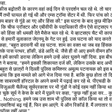
कहा.
, “फीस बढ़ोतरी के कारण वहां कई दिन से प्रदर्शन चल रहे थे. तो च
मैं तभी घायल हो गई थी और एम्स ट्रॉमा सेंटर में थी. फिर पांच को टी
 बाहर से गुंडे आ गए और हिंसा की." इस घटना के बाद कुछ मीडिया 
ा कि
चीफ प्रॉक्टर और एबीवीपी के पदाधिकारी
तीन ऐसे वाट्सएप ग्
र को हिंसा की धमकी देते मैसेज चल रहे थे. ये
व्हाटसएप चैट
भी काफी
नी से हमारी मुलाकात जेएनयू के गेट पर हुई. उस घटना को याद करते 
 ने कहा, “बहुत डरावनी थी वह घटना. शाम का वक्त था जब वह हिंस
उनके पास पत्थर, हॉकी, डंडे आदि थे. जैसे ही वो आए हमने वीमन हॉस
ने हमें काफी डराया लेकिन हमने उन्हें अंदर घुसने नहीं दिया. इस बी
ि ने बताया, “हमने इसकी शिकायत दर्ज की, लेकिन उसके बाद अभ
बहुत से छात्रों ने दिल्ली पुलिस कमिश्नर अमूल्य पटनायक को इस बा
 आया कि इस मामले को आगे भेज दिया गया है. बाकि कुछ होता तो दि
ाश साबरमती हॉस्टल के अपने कमरे में पढ़ाई कर रहे थे. पीएचडी क
विजुअली चैलेंज्ड् सूर्यप्रकाश पर भी गुंडों ने कोई रहम नहीं किया
ुके सूर्य ने केस के बारे में पूछने पर कहा, “कुछ नहीं हुआ सर... क
. Nothing. हमने जब उस शाम भी पुलिस को कॉल किया था तो व
दमाशियां बढ़ गई हैं, फिर हम आएंगे. ये ऑन रिकॉर्ड है. मैं लगातार 
्पॉन्स नहीं आया.”