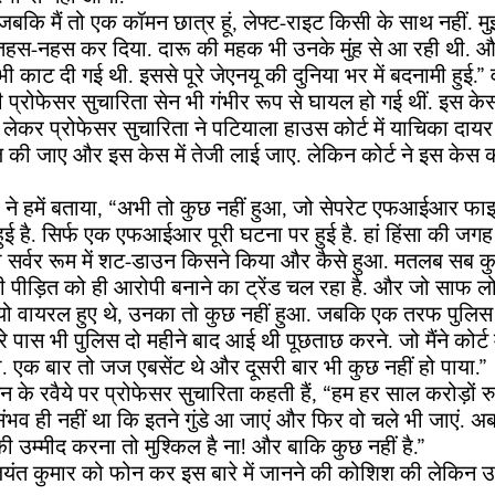
 “जबकि मैं तो एक कॉमन छात्र हूं, लेफ्ट-राइट किसी के साथ नहीं. मु
ो तहस-नहस कर दिया. दारू की महक भी उनके मुंह से आ रही थी. 
 काट दी गई थी. इससे पूरे जेएनयू की दुनिया भर में बदनामी हुई.” व
ी प्रोफेसर सुचारिता सेन भी गंभीर रूप से घायल हो गई थीं. इस केस
ो लेकर प्रोफेसर सुचारिता ने पटियाला हाउस कोर्ट में याचिका दा
िल की जाए और इस केस में तेजी लाई जाए. लेकिन कोर्ट ने इस केस 
ा ने हमें बताया, “अभी तो कुछ नहीं हुआ, जो सेपरेट एफआईआर फ
ुई है. सिर्फ एक एफआईआर पूरी घटना पर हुई है. हां हिंसा की 
वो सर्वर रूम में शट-डाउन किसने किया और कैसे हुआ. मतलब सब कुछ
पीड़ित को ही आरोपी बनाने का ट्रेंड चल रहा है. और जो साफ ल
डियो वायरल हुए थे, उनका तो कुछ नहीं हुआ. जबकि एक तरफ पुलि
ेरे पास भी पुलिस दो महीने बाद आई थी पूछताछ करने. जो मैंने कोर्ट 
. एक बार तो जज एबसेंट थे और दूसरी बार भी कुछ नहीं हो पाया.”
सन के रवैये पर प्रोफेसर सुचारिता कहती हैं, “हम हर साल करोड़ों रु
ो संभव ही नहीं था कि इतने गुंडे आ जाएं और फिर वो चले भी जाएं. अ
की उम्मीद करना तो मुश्किल है ना! और बाकि कुछ नहीं है.”
जयंत कुमार को फोन कर इस बारे में जानने की कोशिश की लेकिन उन्