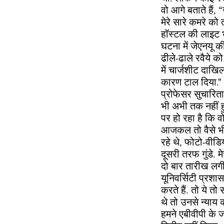
वो आगे बताते हैं,
मेरे सारे कमरे क
हॉस्टल की लाइट भी
घटना में जेएनयू क
ढीले-ढाले रवैये क
में चार्जशीट दाख
कारण टाल दिया."
प्रोफेसर सुचारित
भी अभी तक नहीं ह
पर हो रहा है कि 
आजकल तो वैसे भी 
रहे थे, फोटो-वी
दूसरी तरफ गुंडे. म
दो बार तारीख लगी
यूनिवर्सिटी प्रशा
करते हैं. तो ये त
थे तो उनसे न्याय 
हमने एबीवीपी के 