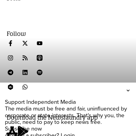
Follow
Support Independent Media
The media must be free and fair, uninfluenced by
corporate or state interests. That's why you, the
Download the Newslaundry app
public, need to pay to keep news free.
Subscribe now
Already a subscriber?
Login