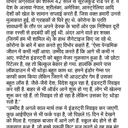
विभोर अग्रवाल का शोरूम 42 साल से सूरजकुंड रोड पर है. ये
देश के अलावा नेपाल, श्रीलंका, अमेरिका, आस्ट्रेलिया आदि
देशों को खेल के सामान सप्लाई करते हैं. जिस वक्त हमारी उनसे
मुलाकात हुई, वो ग्राहकों से घिरे हुए थे. कोरोना के प्रति
सावधानी के तौर पर अपने डेस्क के चारों ओर एक निश्चित दूरी
तक रस्सी से हदबंदी की हुई थी. अंदर आने वाले हर शख्स
(जिनमें हम भी शामिल थे) के हाथ सैनेटाइज किए जा रहे थे.
कोरोना के बारे में बात करते हुए विभोर कहते हैं, “ऐसा पेन्डमिक
जीवन में कभी नहीं आया. उम्मीद करते हैं कि आगे भी कभी न
आए. स्पोर्टस इंडस्ट्री को बहुत मेजर नुकसान हुआ है. जो छोटा
रिटेलर है, वह तो बिल्कुल बेकार हो गया. हालांकि हमारे पास
लॉकडाउन में भी थोड़ा-बहुत काम था. हमने इंडोर गेम्स पर
काफी काम किया लेकिन जितने भी आउटडोर गेम हैं उसका
बहुत लॉस है. जैसे-जैसे देश, विदेश खुल रहा है, इंडस्ट्री रिवाइव
कर रही है. बाहर से भी ऑर्डर आने शुरू हो गए हैं, लोग भी खेलना
शुरू कर रहे हैं. तो रिवाइव तो हो रहा है लेकिन उसका रेट थोड़ा
स्लो है.”
“उम्मीद है अगले साल मार्च तक ये इंडस्ट्री रिवाइव कर जाएगी.
कुछ आईपीएल से भी फर्क पड़ा है, जो पिछले 15 दिन में देखने
को मिला है. ग्राहक बाजार में आने लगे हैं. स्कूल बंद होने से बी
नुकसान हुआ है. जो बच्चे स्कूली किट यूज करते थे वह सब बंद