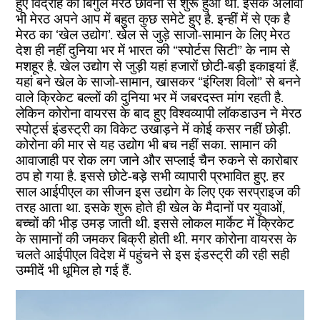
हुए विद्रोह का बिगुल मेरठ छावनी से शुरू हुआ था. इसके अलावा
भी मेरठ अपने आप में बहुत कुछ समेटे हुए है. इन्हीं में से एक है
मेरठ का ‘खेल उद्योग’. खेल से जुड़े साजो-सामान के लिए मेरठ
देश ही नहीं दुनिया भर में भारत की “स्पोर्टस सिटी” के नाम से
मशहूर है. खेल उद्योग से जुड़ी यहां हजारों छोटी-बड़ी इकाइयां हैं.
यहां बने खेल के साजो-सामान, खासकर “इंग्लिश विलो” से बनने
वाले क्रिकेट बल्लों की दुनिया भर में जबरदस्त मांग रहती है.
लेकिन कोरोना वायरस के बाद हुए विश्वव्यापी लॉकडाउन ने मेरठ
स्पोर्ट्स इंडस्ट्री का विकेट उखाड़ने में कोई कसर नहीं छोड़ी.
कोरोना की मार से यह उद्योग भी बच नहीं सका. सामान की
आवाजाही पर रोक लग जाने और सप्लाई चैन रुकने से कारोबार
ठप हो गया है. इससे छोटे-बड़े सभी व्यापारी प्रभावित हुए. हर
साल आईपीएल का सीजन इस उद्योग के लिए एक सरप्राइज की
तरह आता था. इसके शुरू होते ही खेल के मैदानों पर युवाओं,
बच्चों की भीड़ उमड़ जाती थी. इससे लोकल मार्केट में क्रिकेट
के सामानों की जमकर बिक्री होती थी. मगर कोरोना वायरस के
चलते आईपीएल विदेश में पहुंचने से इस इंडस्ट्री की रही सही
उम्मीदें भी धूमिल हो गई हैं.