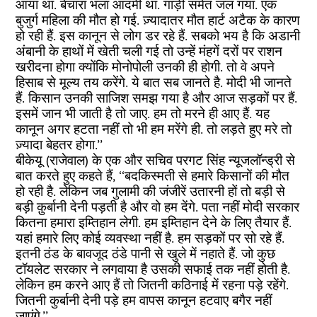
आया था. बेचारा भला आदमी था. गाड़ी समेत जल गया. एक
बुजुर्ग महिला की मौत हो गई. ज़्यादातर मौत हार्ट अटैक के कारण
हो रही हैं. इस कानून से लोग डर रहे हैं. सबको भय है कि अडानी
अंबानी के हाथों में खेती चली गई तो उन्हें मंहगें दरों पर राशन
खरीदना होगा क्योंकि मोनोपोली उनकी ही होगी. तो वे अपने
हिसाब से मूल्य तय करेंगे. ये बात सब जानते है. मोदी भी जानते
हैं. किसान उनकी साजिश समझ गया है और आज सड़कों पर हैं.
इसमें जान भी जाती है तो जाए. हम तो मरने ही आए हैं. यह
कानून अगर हटता नहीं तो भी हम मरेंगे ही. तो लड़ते हुए मरे तो
ज़्यादा बेहतर होगा.’’
बीकेयू (राजेवाल) के एक और सचिव परगट सिंह न्यूजलॉन्ड्री से
बात करते हुए कहते हैं, ‘‘बदकिस्मती से हमारे किसानों की मौत
हो रही है. लेकिन जब गुलामी की जंजीरें उतारनी हों तो बड़ी से
बड़ी क़ुर्बानी देनी पड़ती है और वो हम देंगे. पता नहीं मोदी सरकार
कितना हमारा इम्तिहान लेगी. हम इम्तिहान देने के लिए तैयार हैं.
यहां हमारे लिए कोई व्यवस्था नहीं है. हम सड़कों पर सो रहे हैं.
इतनी ठंड के बावजूद ठंडे पानी से खुले में नहाते हैं. जो कुछ
टॉयलेट सरकार ने लगवाया है उसकी सफाई तक नहीं होती है.
लेकिन हम करने आए हैं तो जितनी कठिनाई में रहना पड़े रहेंगे.
जितनी कुर्बानी देनी पड़े हम वापस कानून हटवाए बगैर नहीं
जाएंगे.’’