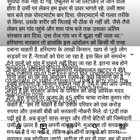
सुविधा तक नहीं दी गई. एम्बुलेंस में जो लिटाकर ले जाने वाला
होता है उसी पर लेकर हम इधर से उधर भागते रहे. उसी शाम
चार बजे तक पोस्टमार्टम कर दिया. पोस्टमाटर्म भी गलत तरीके
से किया. उसके शरीर की सिलाई भी ठीक से नहीं की. जैसे-तैसे
लेकर हम गांव पहुंचे और शाम पांच बजे तक उसका अंतिम
संस्कार कर दिया. उस रोज गांव भर में चूल्हा नहीं जला था.’’
हरियाणा सरकार तो हालांकि इस आंदोलन को किसी भी तरह
दबाना चाहती है. हरियाणा के लाखों किसान, खाप से जुड़े लोग
सड़कों पर हैं. नेताओं को घेरा जा रहा है. इस बिल को समर्थन
देने वालों को गांव में घुसने नहीं दिया जा रहा है. इतना सब होने
Support Independent Media
के बावजूद हरियाणा के मुख्यमंत्री मनोहरलाल खट्टर ने बीते
The media must be free and fair, uninfluenced by
दिनों कहा था कि यह आंदोलन पंजाब के कुछ किसानों का है.
corporate or state interests. That's why you, the
इसमें हरियाणा के किसान शामिल नहीं हैं. ऐसे में क्या आप उम्मीद
public, need to pay to keep news free.
करते हैं कि सरकार अजय के परिवार को कोई आर्थिक मदद
Subscribe now
देगी. इस सवाल पर अजय के 45 वर्षीय चाचा राजेश कुमार मोर
Already a subscriber?
Login
कहते हैं, ‘‘हम तो चाहते हैं कि उसके परिवार को एक करोड़
रुपया और उसकी बीबी को सरकारी नौकरी मिले. वो 12वीं तक
पढ़ी हुई है. अब बुजुर्ग सास-ससुर और तीनों बेटियों की जिम्मेदारी
उसी के ऊपर है. हम अपनी मांग रखेंगे. मुआवजा तो सरकार के
home
ondemand_video
podcasts
widgets
मन पर है दे या नहीं दे, लेकिन इन तीनों कानूनों को वापस
Home
Video
Podcast
Search
More
कराकर अब सोनीपत जाएंगे. भतीजा तो मर ही गया. हम भी मरने