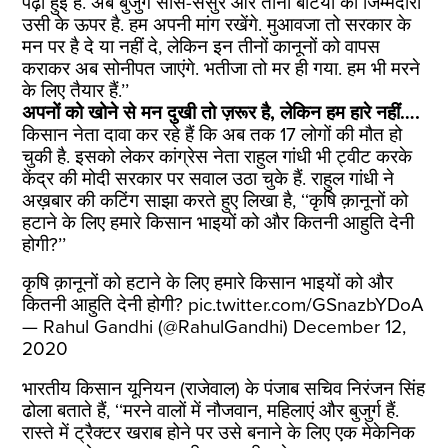
पढ़ी हुई है. अब बुजुर्ग सास-ससुर और तीनों बेटियों की जिम्मेदारी
उसी के ऊपर है. हम अपनी मांग रखेंगे. मुआवजा तो सरकार के
मन पर है दे या नहीं दे, लेकिन इन तीनों कानूनों को वापस
कराकर अब सोनीपत जाएंगे. भतीजा तो मर ही गया. हम भी मरने
के लिए तैयार हैं.’’
अपनों को खोने से मन दुखी तो ज़रूर है, लेकिन हम हारे नहीं….
किसान नेता दावा कर रहे हैं कि अब तक 17 लोगों की मौत हो
चुकी है. इसको लेकर कांग्रेस नेता राहुल गांधी भी ट्वीट करके
केंद्र की मोदी सरकार पर सवाल उठा चुके हैं. राहुल गांधी ने
अख़बार की कटिंग साझा करते हुए लिखा है, ‘‘कृषि क़ानूनों को
हटाने के लिए हमारे किसान भाइयों को और कितनी आहुति देनी
होगी?’’
कृषि क़ानूनों को हटाने के लिए हमारे किसान भाइयों को और
कितनी आहुति देनी होगी?
pic.twitter.com/GSnazbYDoA
— Rahul Gandhi (@RahulGandhi)
December 12,
2020
भारतीय किसान यूनियन (राजेवाल) के पंजाब सचिव निरंजन सिंह
ढोला बताते हैं, ‘‘मरने वालों में नौजवान, महिलाएं और बुजुर्ग हैं.
रास्ते में ट्रैक्टर खराब होने पर उसे बनाने के लिए एक मेकेनिक