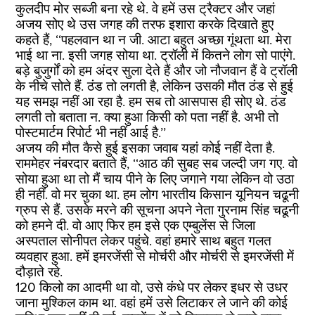
कुलदीप मोर सब्जी बना रहे थे. वे हमें उस ट्रैक्टर और जहां
अजय सोए थे उस जगह की तरफ इशारा करके दिखाते हुए
कहते हैं, ‘‘पहलवान था न जी. आटा बहुत अच्छा गूंथता था. मेरा
भाई था ना. इसी जगह सोया था. ट्रॉली में कितने लोग सो पाएंगे.
बड़े बुजुर्गों को हम अंदर सुला देते हैं और जो नौजवान हैं वे ट्रॉली
के नीचे सोते हैं. ठंड तो लगती है, लेकिन उसकी मौत ठंड से हुई
यह समझ नहीं आ रहा है. हम सब तो आसपास ही सोए थे. ठंड
लगती तो बताता न. क्या हुआ किसी को पता नहीं है. अभी तो
पोस्टमार्टम रिपोर्ट भी नहीं आई है.’’
अजय की मौत कैसे हुई इसका जवाब यहां कोई नहीं देता है.
राममेहर नंबरदार बताते हैं, ‘‘आठ की सुबह सब जल्दी जग गए. वो
सोया हुआ था तो मैं चाय पीने के लिए जगाने गया लेकिन वो उठा
ही नहीं. वो मर चुका था. हम लोग भारतीय किसान यूनियन चढूनी
ग्रुप से हैं. उसके मरने की सूचना अपने नेता गुरनाम सिंह चढूनी
को हमने दी. वो आए फिर हम इसे एक एम्बुलेंस से जिला
अस्पताल सोनीपत लेकर पहुंचे. वहां हमारे साथ बहुत गलत
व्यवहार हुआ. हमें इमरजेंसी से मोर्चरी और मोर्चरी से इमरजेंसी में
दौड़ाते रहे.
120 किलो का आदमी था वो, उसे कंधे पर लेकर इधर से उधर
जाना मुश्किल काम था. वहां हमें उसे लिटाकर ले जाने की कोई