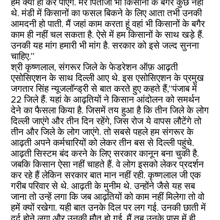
हम क्या ही कर पाएंगे. मेरे पिताजी भी किसानों के बगैर कुछ नहीं
थे. मंडी में किसानों का फसल बिकने के लिए आता तभी उनकी
आमदनी हो पाती. मैं जहां काम करता हूं वहां भी किसानों के बगैर
काम ही नहीं चल सकता है. ऐसे में हम किसानों के साथ खड़े हैं.
उनकी यह मांग हमारी भी मांग है. सरकार को इसे जल्द सुनना
चाहिए.’’
श्री कृष्णलाल, संगरूर जिले के फेडरेशन ऑफ़ आढ़ती
एसोसिएशन के साथ दिल्ली आए थे. इस एसोसिएशन के प्रमुख
जगतार सिंह न्यूजलॉन्ड्री से बात करते हुए कहते हैं,‘‘पंजाब में
22 जिले हैं. यहां के आढ़तियों ने किसान आंदोलन को समर्थन
देने का फैसला किया है. जिसमें तय हुआ है कि तीन जिले के लोग
दिल्ली जाएंगे और तीन दिन रहेंगे, जिस रोज ये वापस लौटेंगे तो
तीन और जिले के लोग जाएंगे. तो सबसे पहले हम संगरूर के
आढ़ती अपने कर्मचारियों को लेकर तीन बस से दिल्ली पहुंचे.
आढ़ती सिस्टम बंद करने के लिए सरकार कानून बना चुकी है.
जबकि किसान ऐसा नहीं चाहते हैं. वे लोग इसको लेकर प्रदर्शन
कर रहे हैं लेकिन सरकार बात मान नहीं रही. कृष्णलाल जी एक
गरीब परिवार से थे. आढ़ती के मुनीम थे. उन्होंने जैसे यह सब
जाना तो उन्हें लगा कि जब आढ़तियों को काम नहीं मिलेगा तो वो
हमें क्यों रखेगा. यही बात उनके दिल पर लग गई. उनकी छाती में
दर्द होने लगा और उनकी मौत हो गई. मैं तब उनके पास में ही