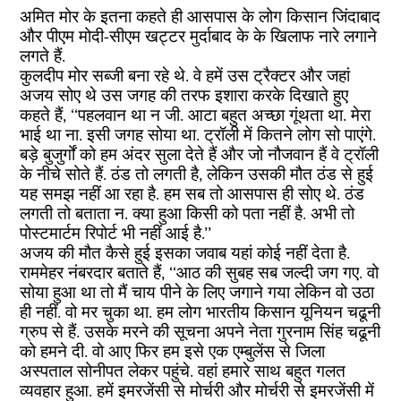
अमित मोर के इतना कहते ही आसपास के लोग किसान जिंदाबाद
और पीएम मोदी-सीएम खट्टर मुर्दाबाद के के खिलाफ नारे लगाने
लगते हैं.
कुलदीप मोर सब्जी बना रहे थे. वे हमें उस ट्रैक्टर और जहां
अजय सोए थे उस जगह की तरफ इशारा करके दिखाते हुए
कहते हैं, ‘‘पहलवान था न जी. आटा बहुत अच्छा गूंथता था. मेरा
भाई था ना. इसी जगह सोया था. ट्रॉली में कितने लोग सो पाएंगे.
बड़े बुजुर्गों को हम अंदर सुला देते हैं और जो नौजवान हैं वे ट्रॉली
के नीचे सोते हैं. ठंड तो लगती है, लेकिन उसकी मौत ठंड से हुई
यह समझ नहीं आ रहा है. हम सब तो आसपास ही सोए थे. ठंड
लगती तो बताता न. क्या हुआ किसी को पता नहीं है. अभी तो
पोस्टमार्टम रिपोर्ट भी नहीं आई है.’’
अजय की मौत कैसे हुई इसका जवाब यहां कोई नहीं देता है.
राममेहर नंबरदार बताते हैं, ‘‘आठ की सुबह सब जल्दी जग गए. वो
सोया हुआ था तो मैं चाय पीने के लिए जगाने गया लेकिन वो उठा
ही नहीं. वो मर चुका था. हम लोग भारतीय किसान यूनियन चढूनी
ग्रुप से हैं. उसके मरने की सूचना अपने नेता गुरनाम सिंह चढूनी
को हमने दी. वो आए फिर हम इसे एक एम्बुलेंस से जिला
अस्पताल सोनीपत लेकर पहुंचे. वहां हमारे साथ बहुत गलत
व्यवहार हुआ. हमें इमरजेंसी से मोर्चरी और मोर्चरी से इमरजेंसी में