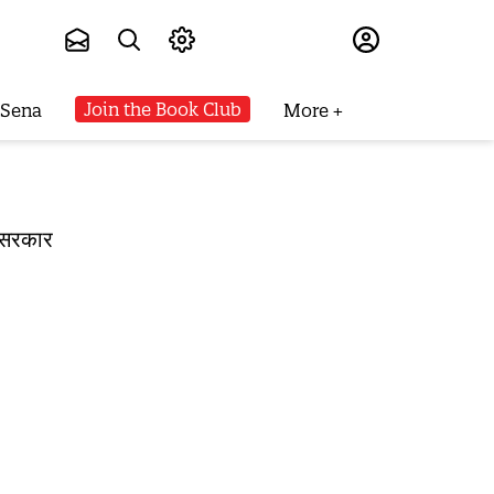
Subscribe
Join the Book Club
 Sena
More
र सरकार