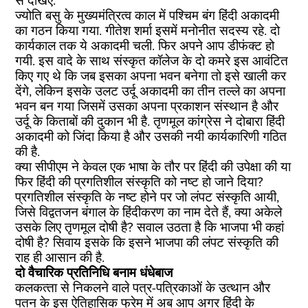
से देखिए.
ज्‍योति बसु के मुख्‍यमंत्रित्‍व काल में पश्चिम बंग हिंदी अकादमी
का गठन किया गया. गीतेश शर्मा इसमें मनोनीत सदस्‍य रहे. दो
कार्यकाल तक ये अकादमी चली. फिर अपने आप डीफंक्‍ट हो
गयी. इस वादे के साथ संस्‍कृत कॉलेज के दो कमरे इस आवंटित
किए गए थे कि जब इसका अपना भवन बनेगा तो इसे खाली कर
देंगे, लेकिन इसके उलट उर्दू अकादमी का तीन तल्‍ले का अपना
भवन बन गया जिसमें उसका अपना प्रकाशन संस्‍थान है और
उर्दू के किताबों की दुकान भी है. तृणमूल कांग्रेस ने दोबारा हिंदी
अकादमी को जिंदा किया है और उसकी नयी कार्यकारिणी गठित
की है.
क्‍या सीपीएम ने केवल एक भाषा के तौर पर हिंदी की उपेक्षा की या
फिर हिंदी की प्रगतिशील संस्‍कृति को नष्‍ट हो जाने दिया?
प्रगतिशील संस्‍कृति के नष्‍ट होने पर जो लंपट संस्‍कृति आयी,
जिसे विद्वतजन बंगाल के हिंदीकरण का नाम देते हैं, क्‍या अकेले
उसके लिए तृणमूल दोषी है? सवाल उठता है कि भाजपा भी कहां
दोषी है? सिवाय इसके कि इसने भाजपा की लंपट संस्‍कृति की
राह ही आसान की है.
दो वैचारिक प्रतिनिधि बनाम धंधेबाज
कलकत्‍ता से निकलने वाले पत्र-पत्रिकाओं के उत्‍थान और
पतन के इस ऐतिहासिक फ्रेम में अब आप अगर हिंदी के