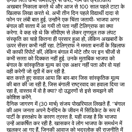
उनके पिता कभी जमशेदपुर से करेंट नाम का क्रांतिकारी
अखबार निकाला करते थे और आज से 100 साल पहले टाटा के
खिलाफ लिखा करते थे. अभी तीन दिन पहले विद्यार्थी दादा से
फोन पर लंबी बात हुई. उन्‍होंने एक चिंता जतायी- भाजपा अगर
बंगाल की सत्‍ता में आ गयी तो पता नहीं टेलिग्राफ का क्‍या
करेगा. वे कह रहे थे कि सीपीएम से लेकर तृणमूल तक लंपट
संस्‍कृति का चाहे कितना ही प्रसार हुआ हो, लेकिन अखबारों के
ऊपर सेंसर कभी नहीं रहा. टेलिग्राफ ने ममता बनर्जी के खिलाफ
भी काफी रिपोर्ट कीं, लेकिन बंगाल में मोटे तौर पर इन चीजों से
कभी सत्‍ता को दिक्‍कत नहीं हुई. उनके मुताबिक भाजपा को
बंगाल के सांस्‍कृतिक मूल्‍य का एक अक्षर नहीं पता और वो यहां
वही करेगी जो यूपी में कर रही है.
बात करते हुए सवाल आया कि बार-बार जिस सांस्‍कृतिक मूल्‍य
की बात की जा रही है, जिस बंगाली राष्‍ट्रवाद का हवाला दिया जा
रहा है, वास्‍तव में वो है क्‍या? दो उद्धरणों से इसे समझने की
कोशिश करेंगे.
दैनिक जागरण में (30 मार्च) संजय पोखरियाल लिखते हैं. ‘’बंगाल
की आम जनता अपने दैनंदिन के जीवन में सिंडिकेट के रूप में
पार्टी के हस्तक्षेप के कारण त्रस्त है. यही वजह है कि भाजपा
उन्हें आकर्षित कर रही है. खासकर वे लोग भाजपा के समर्थन में
खुलकर आ गए हैं, जिनकी आवाज को भद्रलोक की राजनीति में