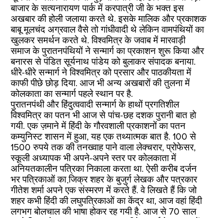
बाजार के सत्‍यनारायण पार्क में करपात्री जी के भक्‍त इस
अखबार की होली जलाया करते थे. इसके मालिक और प्रकाशक
बाबू मूलचंद अग्रवाल वैसे तो गांधीवादी थे लेकिन वामपंथियों का
खुलकर समर्थन करते थे. विश्‍वमित्र के जवाब में मारवाड़ी
समाज के पुरातनपंथियों ने सन्‍मार्ग का प्रकाशन शुरू किया और
बनारस से पंडित सूर्यनाथ पांडेय को बुलाकर संपादक बनाया.
धीरे-धीरे सन्‍मार्ग ने विश्‍वमित्र को प्रसार और पाठकीयता में
काफी पीछे छोड़ दिया. आज भी अन्‍य अखबारों की तुलना में
कोलकाता का सन्‍मार्ग पहले स्‍थान पर है.
पुरातनपंथी और हिंदुत्‍ववादी सन्‍मार्ग के हाथों प्रगतिशील
विश्‍वमित्र का पतन भी आज से पांच-छह दशक पुरानी बात हो
गयी. एक ज़माने में हिंदी के गौरवशाली प्रकाशनों का पतन
कम्‍युनिस्‍ट शासन में हुआ, यह एक तथ्‍यात्‍मक बात है. 100 से
1500 रुपये तक की तनख्‍वाह पाने वाला लेक्‍चरार, प्रोफेसर,
स्‍कूली अध्‍यापक भी अपने-अपने स्‍तर पर कोलकाता में
अनियतकालीन पत्रिका निकाला करता था. ऐसी करीब दर्जन
भर पत्रिकाओं का जि़क्र शहर के बुजुर्ग लेखक और पत्रकार
गीतेश शर्मा अपने एक संस्‍मरण में करते हैं. वे लिखते हैं कि जो
शहर कभी हिंदी की लघुपत्रिकाओं का केंद्र था, आज वहां हिंदी
लगभग बोलचाल की भाषा होकर रह गयी है. आज से 70 साल