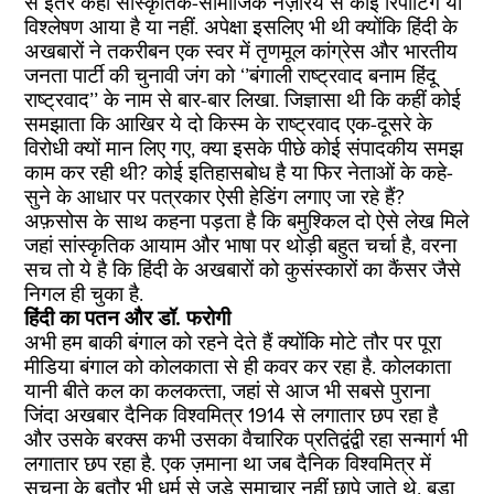
से इतर कहीं सांस्‍कृतिक-सामाजिक नज़रिये से कोई रिपोर्टिंग या
विश्‍लेषण आया है या नहीं. अपेक्षा इसलिए भी थी क्‍योंकि हिंदी के
अखबारों ने तकरीबन एक स्‍वर में तृणमूल कांग्रेस और भारतीय
जनता पार्टी की चुनावी जंग को ‘’बंगाली राष्‍ट्रवाद बनाम हिंदू
राष्‍ट्रवाद’’ के नाम से बार-बार लिखा. जिज्ञासा थी कि कहीं कोई
समझाता कि आखिर ये दो किस्‍म के राष्‍ट्रवाद एक-दूसरे के
विरोधी क्‍यों मान लिए गए, क्‍या इसके पीछे कोई संपादकीय समझ
काम कर रही थी? कोई इतिहासबोध है या फिर नेताओं के कहे-
सुने के आधार पर पत्रकार ऐसी हेडिंग लगाए जा रहे हैं?
अफ़सोस के साथ कहना पड़ता है कि बमुश्किल दो ऐसे लेख मिले
जहां सांस्‍कृतिक आयाम और भाषा पर थोड़ी बहुत चर्चा है, वरना
सच तो ये है कि हिंदी के अखबारों को कुसंस्‍कारों का कैंसर जैसे
निगल ही चुका है.
हिंदी का पतन और डॉ. फरोगी
अभी हम बाकी बंगाल को रहने देते हैं क्‍योंकि मोटे तौर पर पूरा
मीडिया बंगाल को कोलकाता से ही कवर कर रहा है. कोलकाता
यानी बीते कल का कलकत्‍ता, जहां से आज भी सबसे पुराना
जिंदा अखबार दैनिक विश्‍वमित्र 1914 से लगातार छप रहा है
और उसके बरक्‍स कभी उसका वैचारिक प्रतिद्वंद्वी रहा सन्‍मार्ग भी
लगातार छप रहा है. एक ज़माना था जब दैनिक विश्‍वमित्र में
सूचना के बतौर भी धर्म से जुड़े समाचार नहीं छापे जाते थे. बड़ा