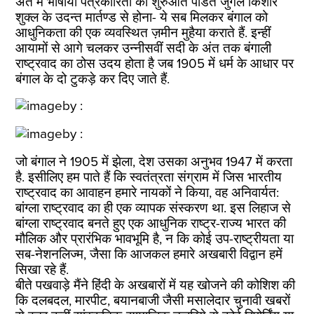
अंत में भाषायी पत्रकारिता की शुरुआत पंडित जुगल किशोर
शुक्‍ल के उदन्त मार्तण्ड से होना- ये सब मिलकर बंगाल को
आधुनिकता की एक व्‍यवस्थित ज़मीन मुहैया कराते हैं. इन्‍हीं
आयामों से आगे चलकर उन्‍नीसवीं सदी के अंत तक बंगाली
राष्‍ट्रवाद का ठोस उदय होता है जब 1905 में धर्म के आधार पर
बंगाल के दो टुकड़े कर दिए जाते हैं.
जो बंगाल ने 1905 में झेला, देश उसका अनुभव 1947 में करता
है. इसीलिए हम पाते हैं कि स्‍वतंत्रता संग्राम में जिस भारतीय
राष्‍ट्रवाद का आवाहन हमारे नायकों ने किया, वह अनिवार्यत:
बांग्‍ला राष्‍ट्रवाद का ही एक व्‍यापक संस्‍करण था. इस लिहाज से
बांग्‍ला राष्‍ट्रवाद बनते हुए एक आधुनिक राष्‍ट्र-राज्‍य भारत की
मौलिक और प्रारंभिक भावभूमि है, न कि कोई उप-राष्‍ट्रीयता या
सब-नेशनलिज्‍म, जैसा कि आजकल हमारे अखबारी विद्वान हमें
सिखा रहे हैं.
बीते पखवाड़े मैंने हिंदी के अखबारों में यह खोजने की कोशिश की
कि दलबदल, मारपीट, बयानबाजी जैसी मसालेदार चुनावी खबरों