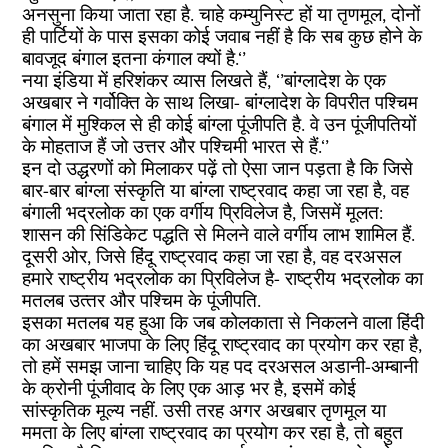
अनसुना किया जाता रहा है. चाहे कम्युनिस्ट हों या तृणमूल, दोनों
ही पार्टियों के पास इसका कोई जवाब नहीं है कि सब कुछ होने के
बावजूद बंगाल इतना कंगाल क्यों है.‘’
नया इंडिया में हरिशंकर व्‍यास लिखते हैं, ‘’बांग्लादेश के एक
अखबार ने गर्वोक्ति के साथ लिखा- बांग्लादेश के विपरीत पश्चिम
बंगाल में मुश्किल से ही कोई बांग्ला पूंजीपति है. वे उन पूंजीपतियों
के मोहताज हैं जो उत्तर और पश्चिमी भारत से हैं.‘’
इन दो उद्धरणों को मिलाकर पढ़ें तो ऐसा जान पड़ता है कि जिसे
बार-बार बांग्‍ला संस्‍कृति या बांग्‍ला राष्‍ट्रवाद कहा जा रहा है, वह
बंगाली भद्रलोक का एक वर्गीय प्रिविलेज है, जिसमें मूलत:
शासन की सिंडिकेट पद्धति से मिलने वाले वर्गीय लाभ शामिल हैं.
दूसरी ओर, जिसे हिंदू राष्‍ट्रवाद कहा जा रहा है, वह दरअसल
हमारे राष्‍ट्रीय भद्रलोक का प्रिविलेज है- राष्‍ट्रीय भद्रलोक का
मतलब उत्‍तर और पश्चिम के पूंजीपति.
इसका मतलब यह हुआ कि जब कोलकाता से निकलने वाला हिंदी
का अखबार भाजपा के लिए हिंदू राष्‍ट्रवाद का प्रयोग कर रहा है,
तो हमें समझ जाना चाहिए कि यह पद दरअसल अडानी-अम्‍बानी
के क्रोनी पूंजीवाद के लिए एक आड़ भर है, इसमें कोई
सांस्‍कृतिक मूल्‍य नहीं. उसी तरह अगर अखबार तृणमूल या
ममता के लिए बांग्‍ला राष्‍ट्रवाद का प्रयोग कर रहा है, तो बहुत