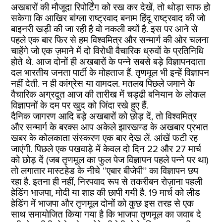
अखबारों की मौजूदा रिपोर्टिंग को रख कर देखें, तो थोड़ा साफ हो
सकेगा कि आखिर बांग्‍ला राष्‍ट्रवाद बनाम हिंदू राष्‍ट्रवाद की जो
बाइनरी खड़ी की जा रही है वो नकली क्‍यों है. इस पर आने से
पहले एक बार फिर से हम विश्‍वमित्र और सन्‍मार्ग की ओर चलना
चाहेंगे जो एक ज़माने में दो विरोधी वैचारिक ध्रुवों के प्रतिनिधि
होते थे. आज दोनों ही अखबारों के पन्‍ने सबसे बड़े विज्ञापनदाता
दल भारतीय जनता पार्टी के मोहताज हैं. तृणमूल भी इन्‍हें विज्ञापन
नहीं देती. न ही कांग्रेस या वामदल. मतलब पिछले जमाने के
वैचारिक अग्रदूत आज की तारीख में चड्ढी बनियान के लोकल
विज्ञापनों के दम पर खुद को जिंदा रखे हुए हैं.
दैनिक जागरण आदि बड़े अखबारों को छोड़ दें, तो विश्‍वमित्र
और सन्‍मार्ग के बरक्‍स आप अकेले झारखण्‍ड के अखबार प्रभात
खबर के कोलकाता संस्‍करण एक बार देख लें. आंखें फटी रह
जाएंगी. पिछले एक पखवाड़े में केवल दो दिन 22 और 27 मार्च
को छोड़ दें (जब तृणमूल का फुल पेज विज्ञापन पहले पन्‍ने पर था)
तो लगातार मास्‍टहेड के नीचे ‘’एबार बीजेपी’’ का विज्ञापन छप
रहा है. इतना ही नहीं, निरपवाद रूप से तकरीबन रोज़ाना पहली
हेडिंग भाजपा, मोदी या शाह की छापी गयी है. 19 मार्च को लीड
हेडिंग में भाजपा और तृणमूल दोनों को कुछ इस तरह से एक
साथ समायोजित किया गया है कि भाजपा तृणमूल का जवाब दे