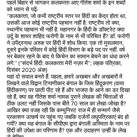
पहले बिहार से भागकर कलकत्‍ता आए गीतेश शर्मा के इन शब्‍दों
को ध्‍यान से पढ़ें-
‘’कलकत्‍ता, जो कभी राष्‍ट्रीय स्‍तर पर हिंदी का केंद्र होता था,
उसकी आज कोई राष्‍ट्रीय पहचान नहीं है. राष्‍ट्रीय तो क्‍या,
स्‍थानीय पहचान भी नहीं है. महानगर के हिंदी के डॉक्‍टरेट क्‍या
उर्दू के शायर शाहिद फरोगी के नाम से भी परिचित हैं? डॉ. फरोगी
ने उपेंद्रनाथ अश्‍क पर हिंदी में शोध किया. एक तो मुसलमान,
दूसरे इनके परिवार में कोई हिंदी विभाग के बड़े पद पर नहीं. वर्ष
भर बेकार रहने के बाद ये किचेन का सामान बेचने का धंधा करने
लगे.‘’ (“संदर्भ हिंदी: कलकत्‍ता मेरी नज़र में’’; लहक पत्रिका,
दिसंबर 2020 अंक)
यहां दो सवाल बनते हैं. पहला, हमारे अखबार और अखबारों में
लिखने वाले विद्वान टिप्‍पणीकार बंगाल के जिस हिंदूकरण (वाया
हिंदीकरण) पर छाती पीट रहे हैं और भाजपा के आने का डर दिखा
रहे हैं, क्‍या वह गीतेश शर्मा नामक पुराने लेखक की चिंताओं से
ठीक उलट नहीं जिसके पास बीते 70 साल का लेखा-जोखा है?
आखिर क्‍या वजह रही कि कम्‍युनिस्‍ट राज में ही सन्‍मार्ग जैसे
प्रकाशन उत्‍कर्ष पर पहुंच गए जबकि दर्जनों लघुपत्रिकाएं बंद हो
गयीं? क्‍या यह बंगाल के सीपीएम द्वारा बंगाली अस्मिता के नाम पर
हिंदी की उपेक्षा का परिणाम है? एक और उदाहरण उन्‍हीं के लेख