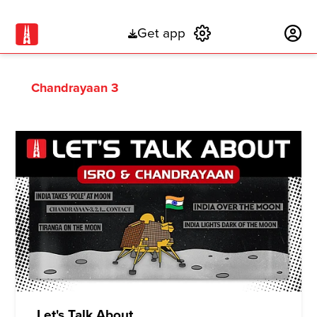
Get app
Subscribe
Chandrayaan 3
Let's Talk About