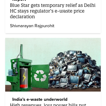
Blue Star gets temporary relief as Delhi
HC stays regulator’s e-waste price
declaration
Shivnarayan Rajpurohit
India’s e-waste underworld
High revenues, low power bills put