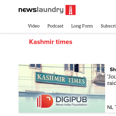
Video
Podcast
Long Form
Subscri
Kashmir times
Sh
‘Jo
rai
NL 