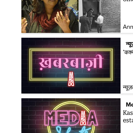
Ann
न्यू
‘कश्
न्यूज
Me
Kas
est