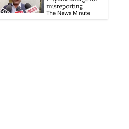
misreporting
remarks on police
The News Minute
constable exam