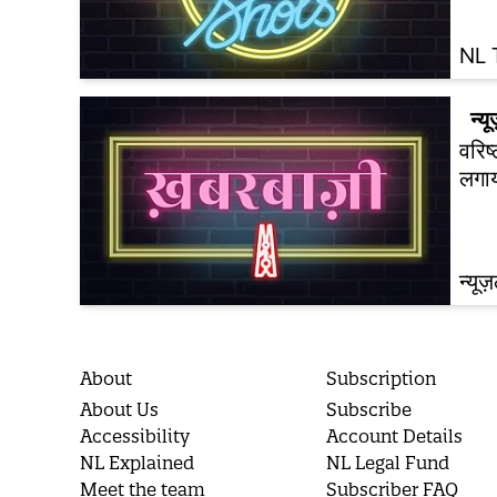
NL 
न्यू
वरिष
लगाय
न्यूज
About
Subscription
About Us
Subscribe
Accessibility
Account Details
NL Explained
NL Legal Fund
Meet the team
Subscriber FAQ