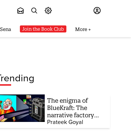
Subscribe
Join the Book Club
 Sena
More
Trending
The enigma of
BlueKraft: The
narrative factory
behind Brand Modi
Prateek Goyal