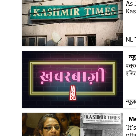
As 
Kas
NL 
न्यू
पत्र
एडिट
न्यूज
Me
‘It
off