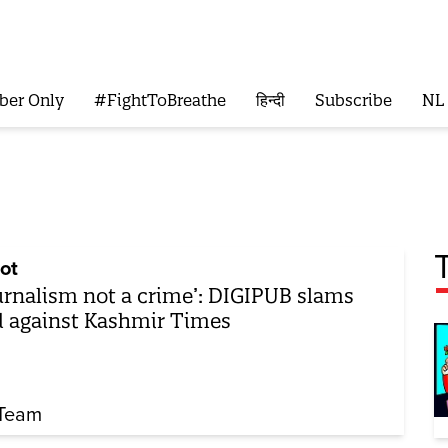
ber Only
#FightToBreathe
हिन्दी
Subscribe
NL
ot
urnalism not a crime’: DIGIPUB slams
d against Kashmir Times
Team