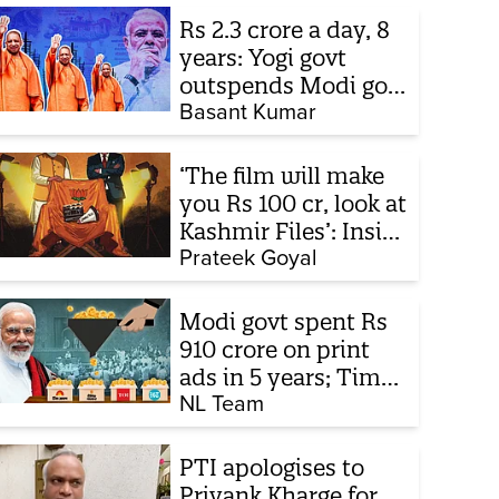
Rs 2.3 crore a day, 8
years: Yogi govt
outspends Modi govt
when it comes to
Basant Kumar
ads
‘The film will make
you Rs 100 cr, look at
Kashmir Files’: Inside
the quiet capture of
Prateek Goyal
Bollywood
Modi govt spent Rs
910 crore on print
ads in 5 years; Times
of India biggest
NL Team
beneficiary
PTI apologises to
Priyank Kharge for