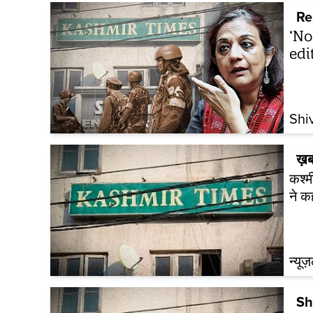
Re
‘No
edi
Shi
ख़ब
कश्म
ने 
न्यूज
Sh