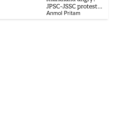
JPSC-JSSC protest
enters 14th day
Anmol Pritam