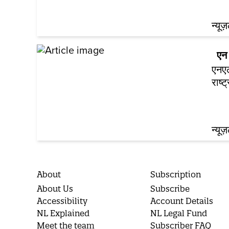
न्यूज
एन 
एनएल
राष्
न्यूज
About
Subscription
About Us
Subscribe
Accessibility
Account Details
NL Explained
NL Legal Fund
Meet the team
Subscriber FAQ