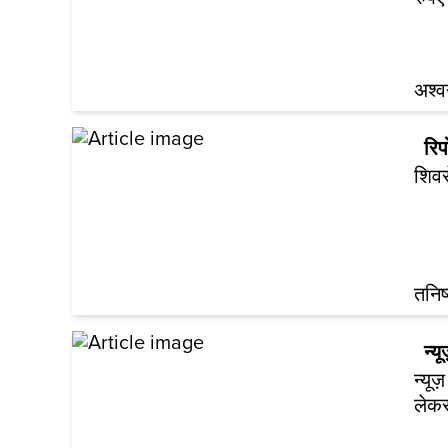
अश्व
रिपो
शिवस
तनिष
न्य
न्यू
लेकर