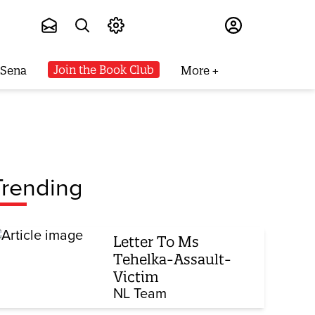
Subscribe
Join the Book Club
 Sena
More
Trending
Letter To Ms
Tehelka-Assault-
Victim
NL Team