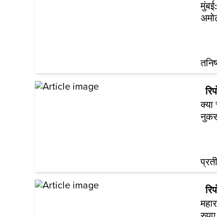
मुंबई
अमोल
तनिष
रिपो
क्या
नुकस
प्र
रिपो
महार
रुपए 