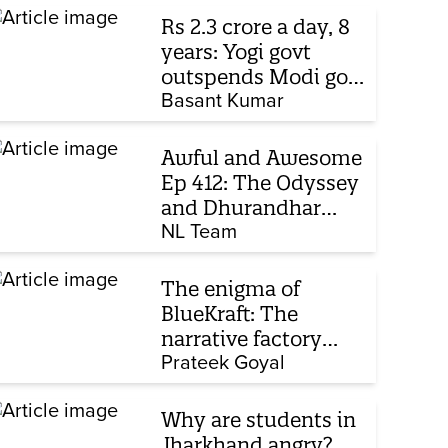
Rs 2.3 crore a day, 8
years: Yogi govt
outspends Modi govt
when it comes to
Basant Kumar
ads
Awful and Awesome
Ep 412: The Odyssey
and Dhurandhar
sequel
NL Team
The enigma of
BlueKraft: The
narrative factory
behind Brand Modi
Prateek Goyal
Why are students in
Jharkhand angry?