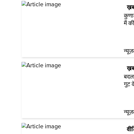
ख़ब
कुणा
में क
न्यूज
ख़ब
बदला
गुट 
न्यूज
वी