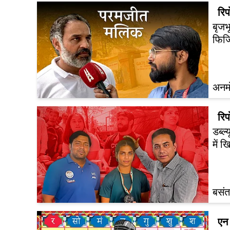
रिपो
बृजभ
फिजि
अनम
रिपो
डब्ल
में ख
बसंत
एन 