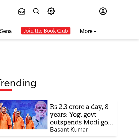
Subscribe
Join the Book Club
 Sena
More
Trending
Rs 2.3 crore a day, 8
years: Yogi govt
outspends Modi govt
when it comes to
Basant Kumar
ads