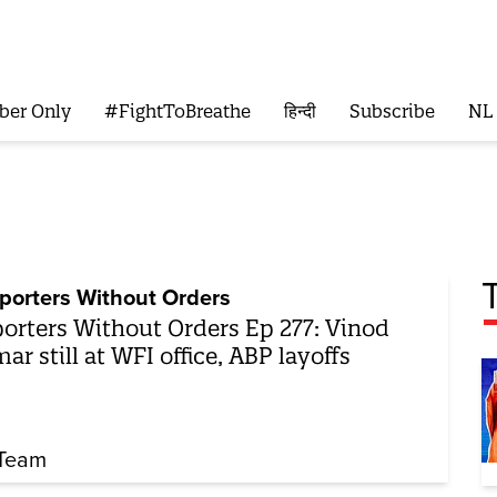
ber Only
#FightToBreathe
हिन्दी
Subscribe
NL
porters Without Orders
orters Without Orders Ep 277: Vinod
ar still at WFI office, ABP layoffs
Team