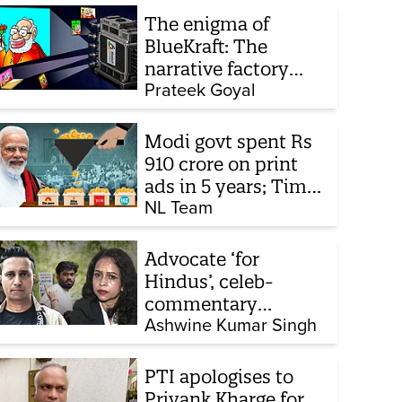
The enigma of
BlueKraft: The
narrative factory
behind Brand Modi
Prateek Goyal
Modi govt spent Rs
910 crore on print
ads in 5 years; Times
of India biggest
NL Team
beneficiary
Advocate ‘for
Hindus’, celeb-
commentary
influencer: Meet the
Ashwine Kumar Singh
latest complainants
against CJP
PTI apologises to
Priyank Kharge for