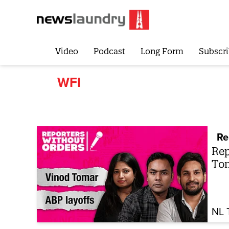
Video
Podcast
Long Form
Subscri
WFI
Re
Rep
Tom
NL 