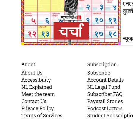
एनएल
कुश्
न्यूज
About
Subscription
About Us
Subscribe
Accessibility
Account Details
NL Explained
NL Legal Fund
Meet the team
Subscriber FAQ
Contact Us
Paywall Stories
Privacy Policy
Podcast Letters
Terms of Services
Student Subscripti