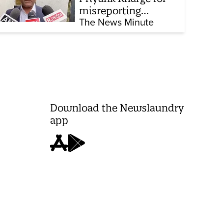
misreporting
remarks on police
The News Minute
constable exam
Download the Newslaundry
app