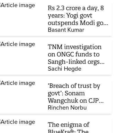
Rs 2.3 crore a day, 8
years: Yogi govt
outspends Modi govt
when it comes to
Basant Kumar
ads
TNM investigation
on ONGC funds to
Sangh-linked orgs
mentioned in JPC on
Sachi Hegde
Corporate Laws Bill
‘Breach of trust by
govt’: Sonam
Wangchuk on CJP
protest, hunger
Rinchen Norbu
strike, what comes
next
The enigma of
BlueKraft: The