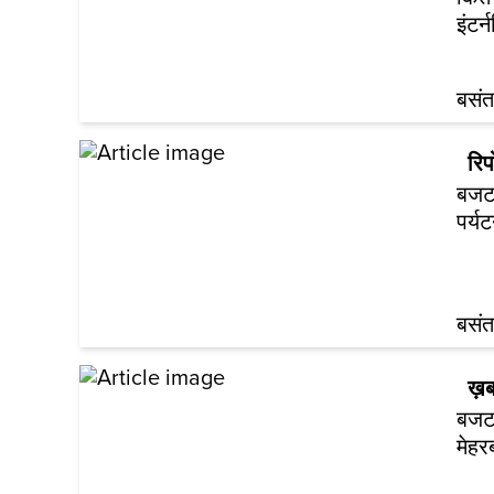
इंटर
बसंत
रिपो
बजट 
पर्यट
बसंत
ख़ब
बजट 
मेहर