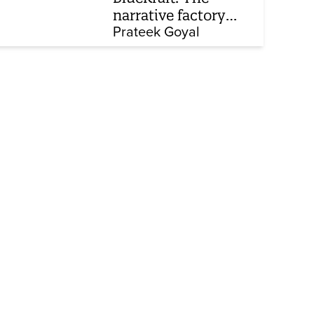
narrative factory
behind Brand Modi
Prateek Goyal