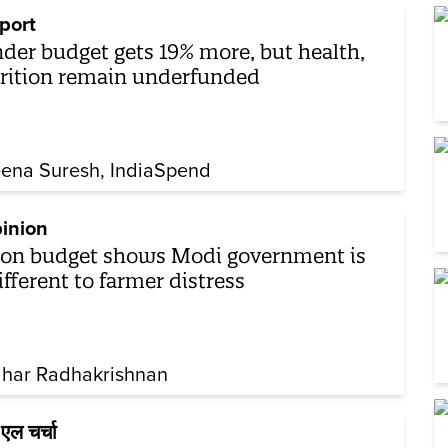
port
der budget gets 19% more, but health,
rition remain underfunded
eena Suresh
IndiaSpend
inion
on budget shows Modi government is
ifferent to farmer distress
dhar Radhakrishnan
एल चर्चा