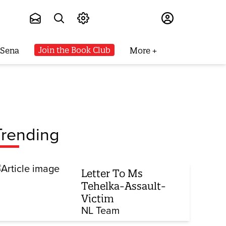
Subscribe
Join the Book Club
 Sena
More
Trending
Letter To Ms
Tehelka-Assault-
Victim
NL Team