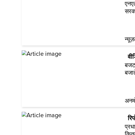
एनएल
सरका
न्यूज
वी
बजट 
बजात
अनम
रिपो
प्रध
कितन