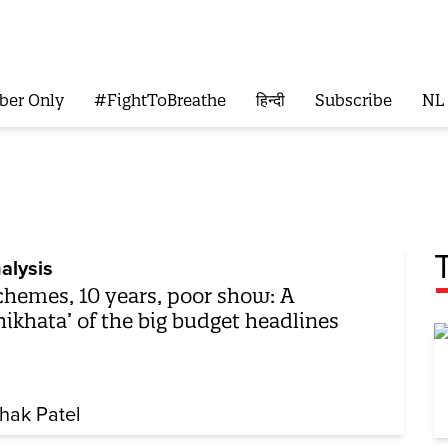
ber Only
#FightToBreathe
हिन्दी
Subscribe
NL
alysis
chemes, 10 years, poor show: A
hikhata’ of the big budget headlines
hak Patel