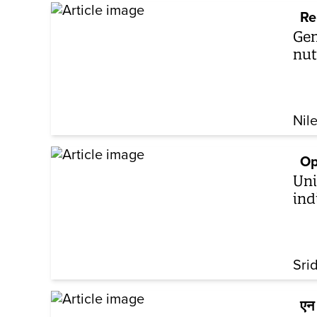
Re
Gen
nut
Nil
Op
Uni
ind
Sri
एन 