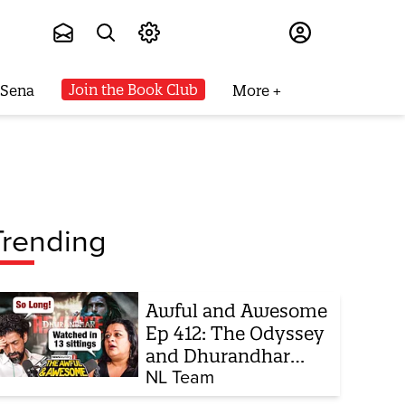
Subscribe
Join the Book Club
 Sena
More
Trending
Awful and Awesome
Ep 412: The Odyssey
and Dhurandhar
sequel
NL Team