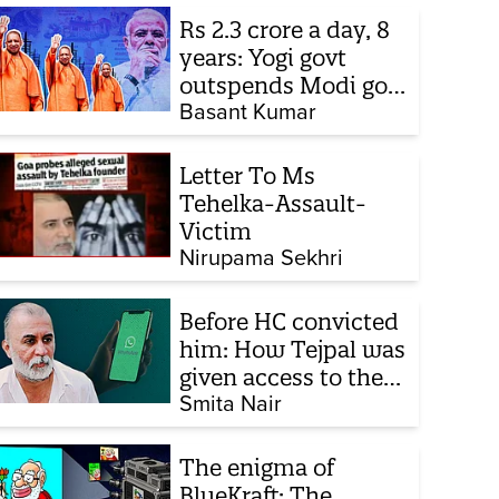
Rs 2.3 crore a day, 8
years: Yogi govt
outspends Modi govt
when it comes to
Basant Kumar
ads
Letter To Ms
Tehelka-Assault-
Victim
Nirupama Sekhri
Before HC convicted
him: How Tejpal was
given access to the
victim’s personal
Smita Nair
chats to build his
defence
The enigma of
BlueKraft: The