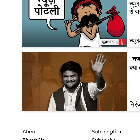
न्यू
से र
न्यूज
नज़
क्या
निरं
About
Subscription