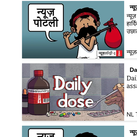
न्य
न्यू
हार्
उछा
न्यूज
Da
Dai
ass
NL 
न्य