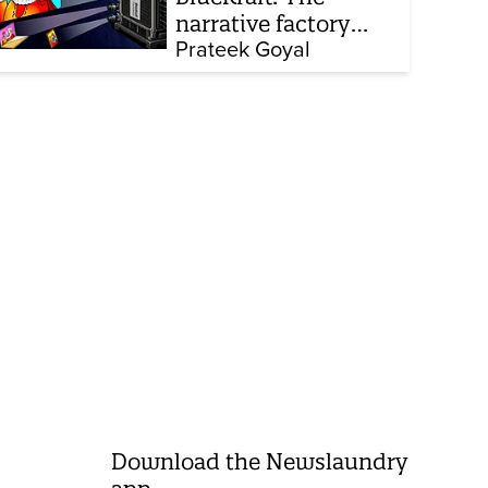
narrative factory
behind Brand Modi
Prateek Goyal
Download the Newslaundry