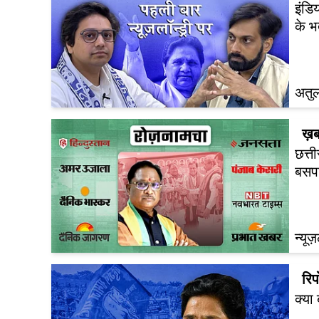
इंडि
के भ
अतु
ख़ब
छत्
बसप
न्यूज
रिपो
क्या