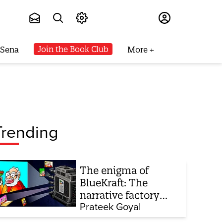
Subscribe
Join the Book Club
 Sena
More
Trending
The enigma of
BlueKraft: The
narrative factory
behind Brand Modi
Prateek Goyal