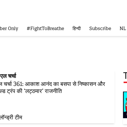
ber Only
#FightToBreathe
हिन्दी
Subscribe
NL
एल चर्चा
ल चर्चा 361: आकाश आनंद का बसपा से निष्कासन और
ल्ड ट्रंप की ‘लट्ठमार’ राजनीति
़लॉन्ड्री टीम