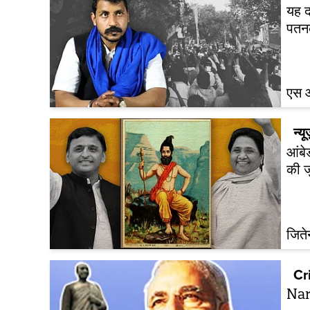
यह द
पतन
एस आ
न्यू
आंबे
की 
जितेन
Cr
Nar