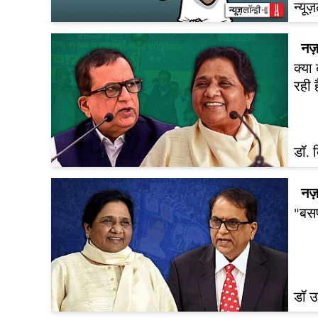
न्यूज
नज़
क्या
रही 
डॉ. 
नज़
"बसप
डॉ 