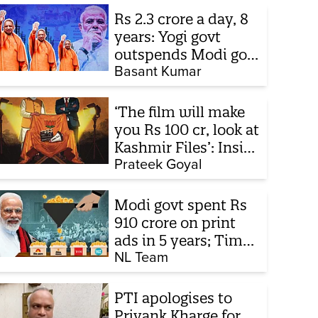
Rs 2.3 crore a day, 8
years: Yogi govt
outspends Modi govt
when it comes to
Basant Kumar
ads
‘The film will make
you Rs 100 cr, look at
Kashmir Files’: Inside
the quiet capture of
Prateek Goyal
Bollywood
Modi govt spent Rs
910 crore on print
ads in 5 years; Times
of India biggest
NL Team
beneficiary
PTI apologises to
Priyank Kharge for