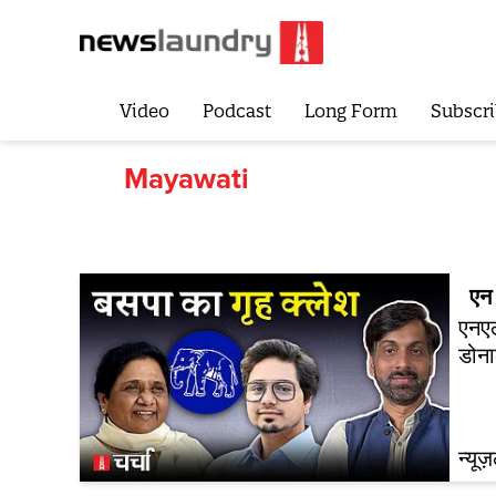
Video
Podcast
Long Form
Subscri
Mayawati
एन 
एनए
डोना
न्यूज