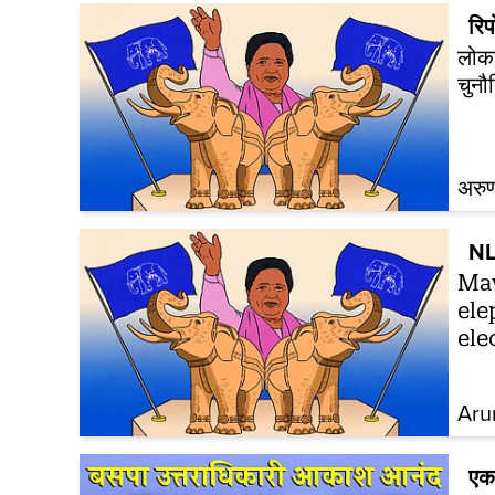
रिपो
लोकस
चुनौत
अरुण
NL
May
ele
ele
Aru
एक