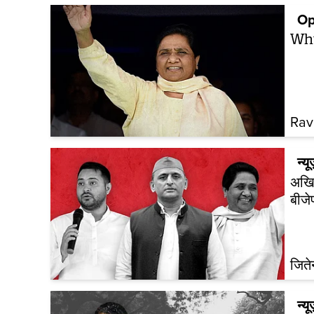
Op
Why
Rav
न्यू
अखिल
बीजे
जितेन
न्यू