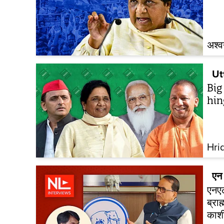
अश्व
Ut
Big
hin
Hri
एन 
एनएल
ब्रा
काश