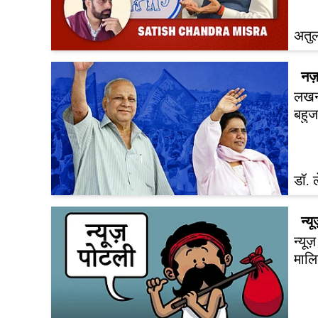
अतु
नज़
लखनऊ
बहुज
डॉ. 
न्य
न्यू
मालि