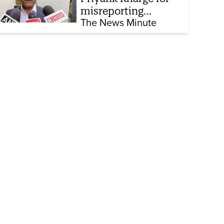
misreporting
remarks on police
The News Minute
constable exam