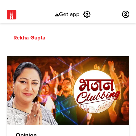
Get app
Subscribe
Rekha Gupta
Opinion