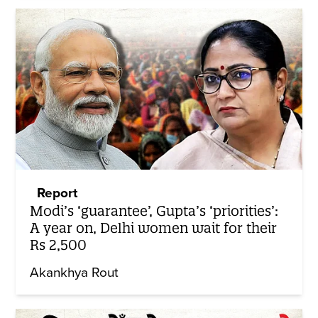
Report
Modi’s ‘guarantee’, Gupta’s ‘priorities’:
A year on, Delhi women wait for their
Rs 2,500
Akankhya Rout