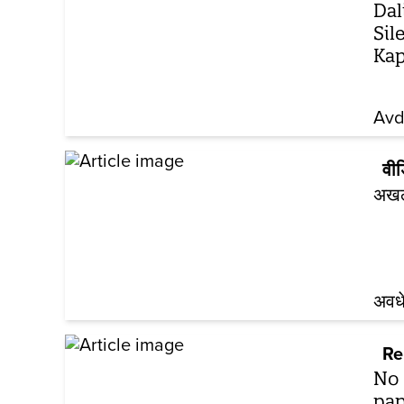
Dal
Sil
Ka
Avd
वी
अखला
अवध
Re
No 
pap