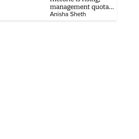
management quota
stays invisible
Anisha Sheth