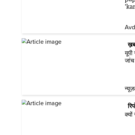
‘ka
Avd
ख़ब
यूपी
जांच
न्यूज
रिपो
क्यो