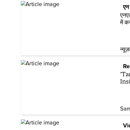
एन 
एनएल
में क
न्यूज
Re
‘Ta
Ins
Sam
Vi