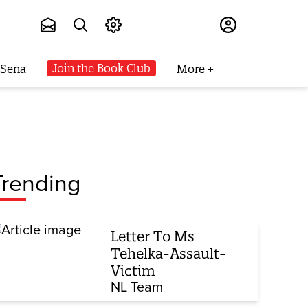
Subscribe
Join the Book Club
 Sena
More
Trending
Letter To Ms
Tehelka-Assault-
Victim
NL Team