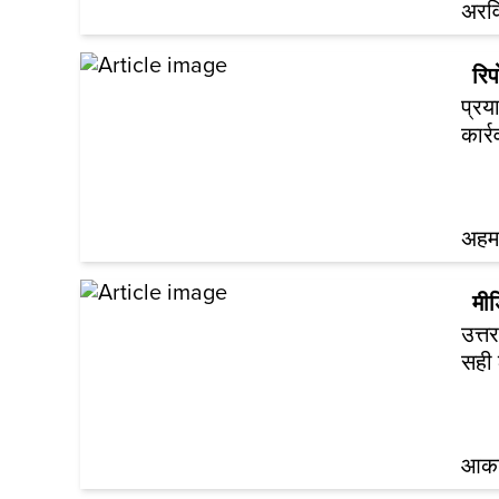
अरवि
रिपो
प्रय
कार्
अहम
मी
उत्त
सही 
आकां