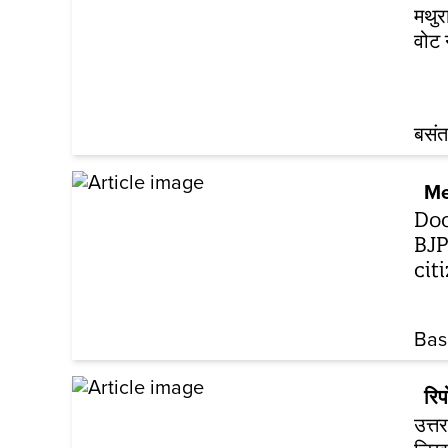
मथुर
वोट 
बसंत
Me
Doo
BJP
cit
Bas
रिपो
उत्त