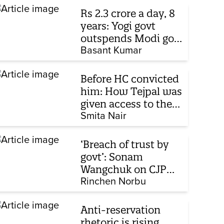
Rs 2.3 crore a day, 8
years: Yogi govt
outspends Modi govt
when it comes to
Basant Kumar
ads
Before HC convicted
him: How Tejpal was
given access to the
victim’s personal
Smita Nair
chats to build his
defence
‘Breach of trust by
govt’: Sonam
Wangchuk on CJP
protest, hunger
Rinchen Norbu
strike, what comes
next
Anti-reservation
rhetoric is rising,