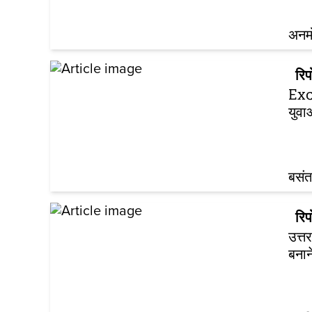
अनम
रिपो
Excl
युवा
बसंत
रिपो
उत्त
बनान