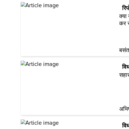
रिपो
क्या
कर र
बसंत
वि
सहार
अभिष
वि