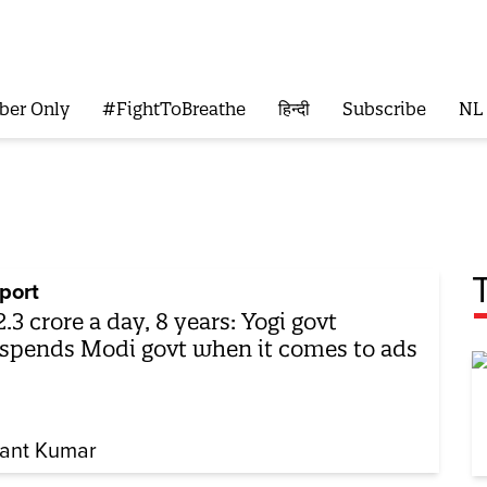
ber Only
#FightToBreathe
हिन्दी
Subscribe
NL
port
2.3 crore a day, 8 years: Yogi govt
spends Modi govt when it comes to ads
ant Kumar