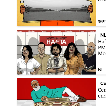
अल्प
NL
Haf
PM’
Mo
NL 
Ce
Cen
end