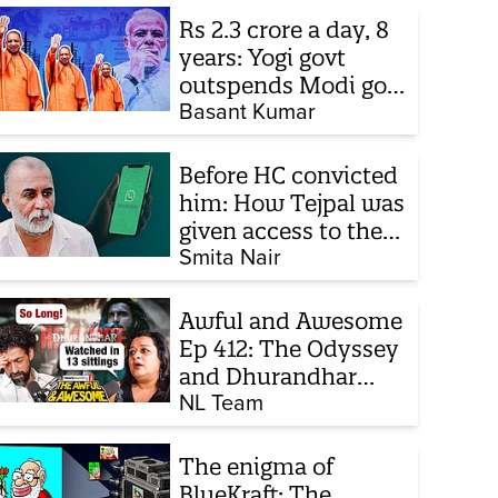
Rs 2.3 crore a day, 8
years: Yogi govt
outspends Modi govt
when it comes to
Basant Kumar
ads
Before HC convicted
him: How Tejpal was
given access to the
victim’s personal
Smita Nair
chats to build his
defence
Awful and Awesome
Ep 412: The Odyssey
and Dhurandhar
sequel
NL Team
The enigma of
BlueKraft: The