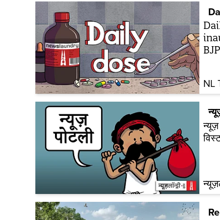
Da
Dai
ina
BJ
NL 
न्य
न्यू
विस्
न्यूज
Re