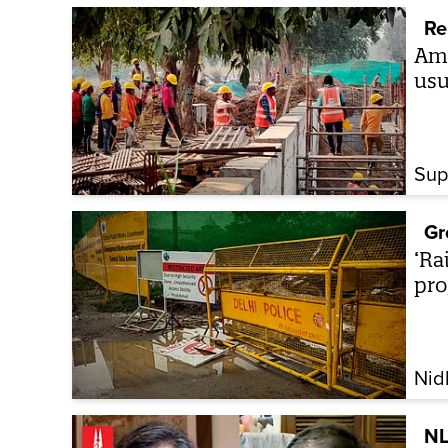
Re
Ami
usu
Sup
Gr
‘Ra
pro
Nid
NL