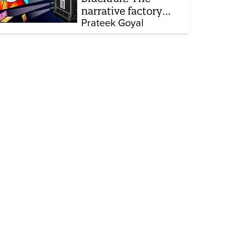
narrative factory
behind Brand Modi
Prateek Goyal