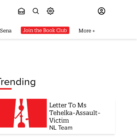
Subscribe
Join the Book Club
 Sena
More
Trending
Letter To Ms
Tehelka-Assault-
Victim
NL Team