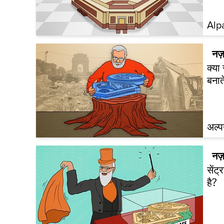
Alp
नज़
क्या
बनाते
अल्प
नज़
सेंट
है?