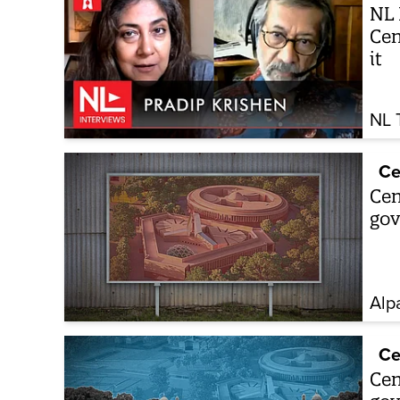
NL 
Cen
it
NL 
Ce
Cen
gov
Alp
Ce
Cen