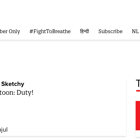
ber Only
#FightToBreathe
हिन्दी
Subscribe
NL
 Sketchy
toon: Duty!
jul