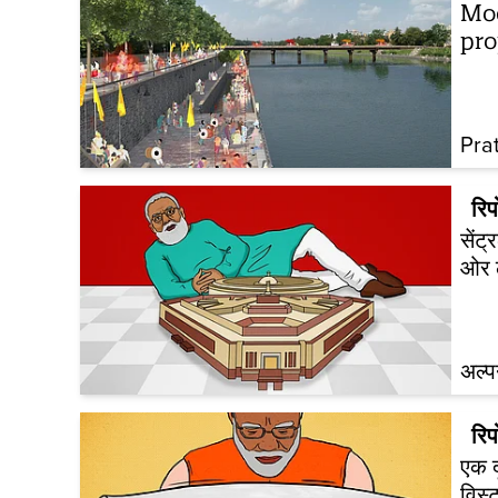
Mod
pro
Pra
रिपो
सेंट
ओर ल
अल्प
रिपो
एक द
विस्ट