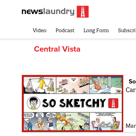
Video
Podcast
Long Form
Subscri
Central Vista
So
Car
Man