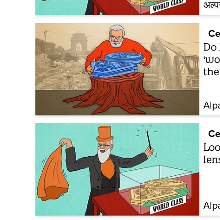
अल्प
Ce
Do 
'wo
the 
Alp
Ce
Loo
len
Alp