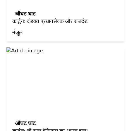
औघट घाट
कार्टून: दंडवत प्रधानसेवक और राजदंड
मंजुल
औघट घाट
कार्टून: नौ साल बेमिसाल का असल हाल!