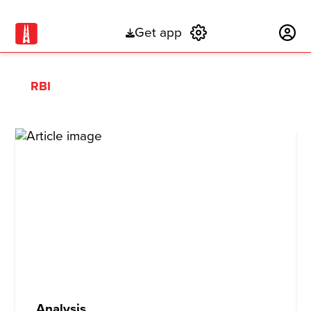
Get app
Subscribe
RBI
Analysis