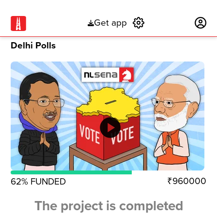
Get app
Subscribe
Delhi Polls
play_circle
₹960000
62
% FUNDED
The project is completed