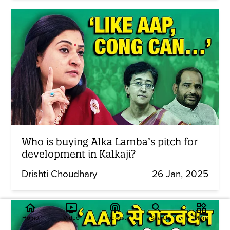
Who is buying Alka Lamba’s pitch for
development in Kalkaji?
Drishti Choudhary
26 Jan, 2025
home
ondemand_video
podcasts
widgets
Home
Video
Podcast
Search
More