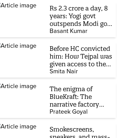
Rs 2.3 crore a day, 8
years: Yogi govt
outspends Modi govt
when it comes to
Basant Kumar
ads
Before HC convicted
him: How Tejpal was
given access to the
victim’s personal
Smita Nair
chats to build his
defence
The enigma of
BlueKraft: The
narrative factory
behind Brand Modi
Prateek Goyal
Smokescreens,
sneakers, and mass-