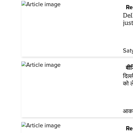
Re
Del
jus
Sat
वी
दिल्
को 
आकां
Re