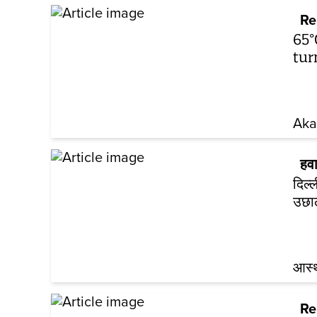
Re
65°
tur
Aka
हव
दिल्
उछा
आस्थ
Re