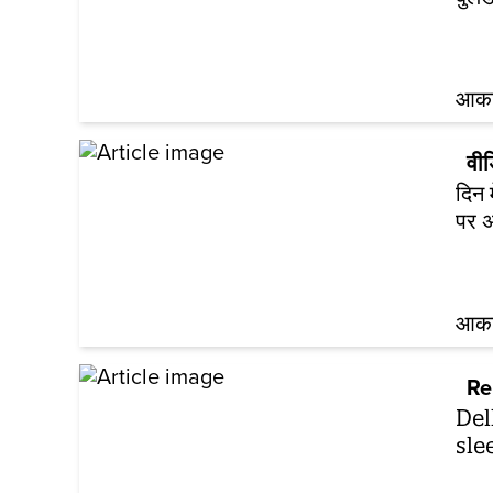
आकां
वी
दिन 
पर 
आकां
Re
Del
sle