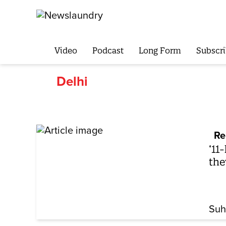
Video
Podcast
Long Form
Subscri
Delhi
Re
‘11
the
Suh