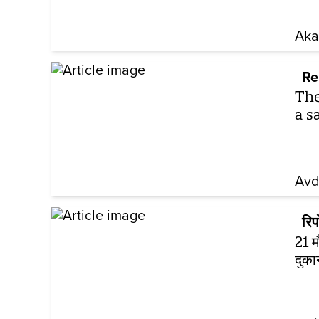
Aka
Re
The
a s
Avd
रिपो
21 म
दुका