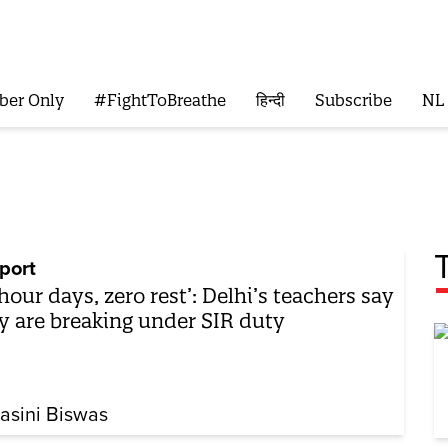
ber Only
#FightToBreathe
हिन्दी
Subscribe
NL
port
-hour days, zero rest’: Delhi’s teachers say
y are breaking under SIR duty
asini Biswas