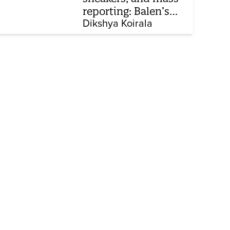
reporting: Balen’s
online machine
Dikshya Koirala
against Nepal’s press