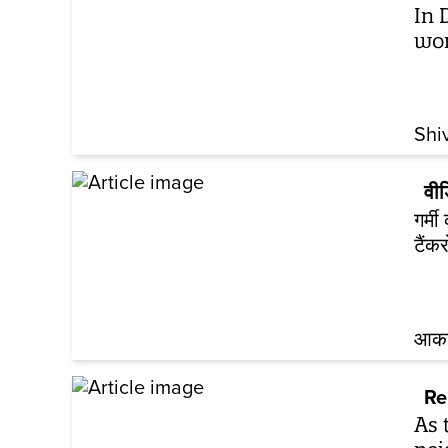
In 
wom
Shi
वी
गर्म
टैंक
आकां
Re
As 