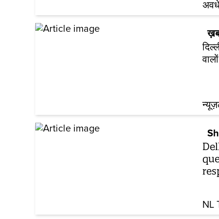
अवध
ख़ब
दिल्
वालो
न्यूज
Sh
Del
que
res
NL 