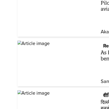
Pil
avi
Aka
Re
As 
ben
Sam
वी
दिल्
बुलड