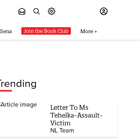
Subscribe
Join the Book Club
 Sena
More
Trending
Letter To Ms
Tehelka-Assault-
Victim
NL Team