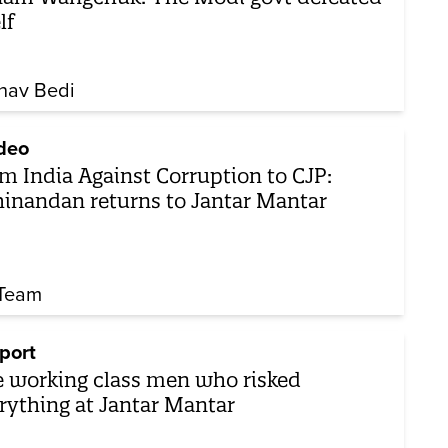
lf
hav Bedi
deo
m India Against Corruption to CJP:
inandan returns to Jantar Mantar
Team
port
 working class men who risked
rything at Jantar Mantar