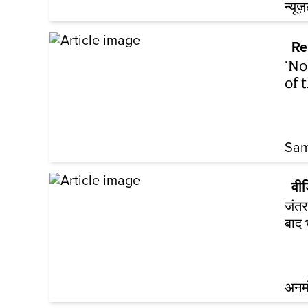
न्यूज
Re
‘No
of 
Sam
वी
जंतर
बाद भ
अनम