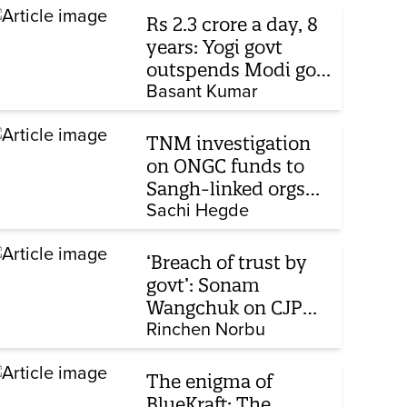
Rs 2.3 crore a day, 8
years: Yogi govt
outspends Modi govt
when it comes to
Basant Kumar
ads
TNM investigation
on ONGC funds to
Sangh-linked orgs
mentioned in JPC on
Sachi Hegde
Corporate Laws Bill
‘Breach of trust by
govt’: Sonam
Wangchuk on CJP
protest, hunger
Rinchen Norbu
strike, what comes
next
The enigma of
BlueKraft: The