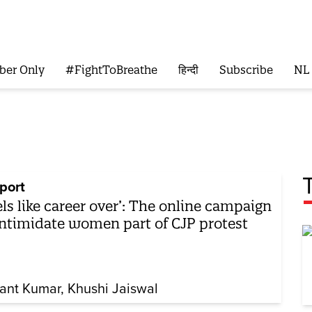
ber Only
#FightToBreathe
हिन्दी
Subscribe
NL
port
els like career over’: The online campaign
intimidate women part of CJP protest
ant Kumar
Khushi Jaiswal