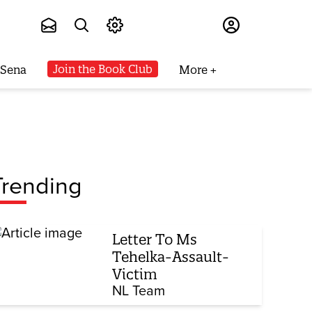
Subscribe
Join the Book Club
 Sena
More
Trending
Letter To Ms
Tehelka-Assault-
Victim
NL Team