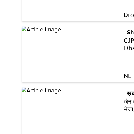
Dik
Sh
CJP
Dha
NL 
ख़ब
जेन ज
भेजा