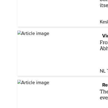
itse
Kes
Vi
Fro
Abh
NL 
Re
The
eve