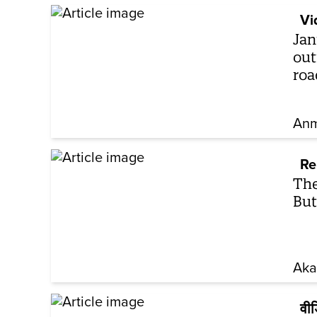
Vi
Jan
out
roa
Anm
Re
The
But
Aka
वी