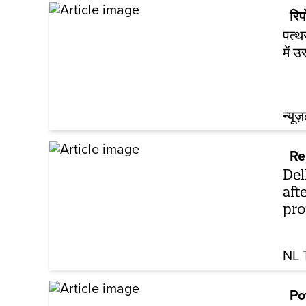
रिपो
पत्थ
में 
न्यूज
Re
Del
aft
pro
NL 
Po