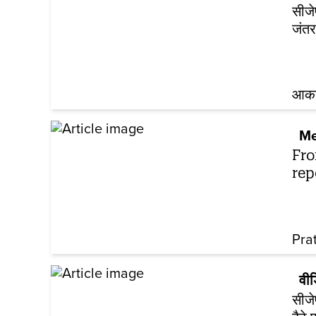
सीजे
जंतर
आकां
Me
Fro
rep
Pra
वी
सीजे