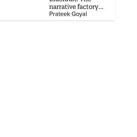
narrative factory
behind Brand Modi
Prateek Goyal