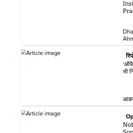
Ins
Pra
Dha
Ah
रिपो
'ऑफे
भी न
आकां
Op
Not
Son