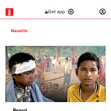
Get app
Subscribe
Naxalite
Report