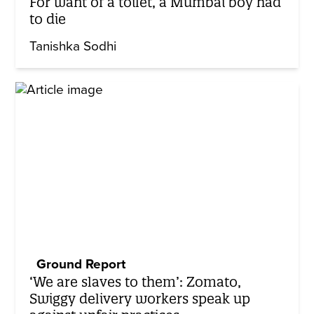
For want of a toilet, a Mumbai boy had
to die
Tanishka Sodhi
Ground Report
‘We are slaves to them’: Zomato,
Swiggy delivery workers speak up