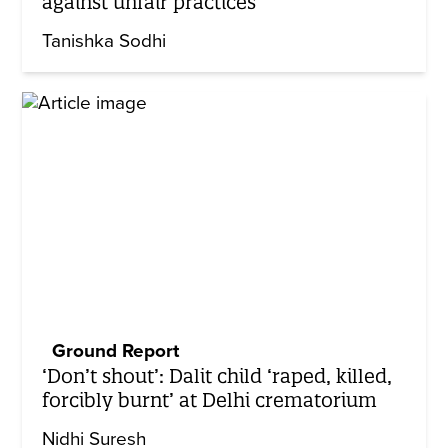
against unfair practices
Tanishka Sodhi
Ground Report
‘Don’t shout’: Dalit child ‘raped, killed,
forcibly burnt’ at Delhi crematorium
Nidhi Suresh